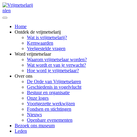
nl
en
Home
Ontdek de vrijmetselarij
Wat is vrijmetselarij?
Kernwaarden
Veelgestelde vragen
Word vrijmetselaar
Waarom vrijmetselaar worden?
Wat wordt er van je verwacht?
Hoe word je vrijmetselaar?
Over ons
De Orde van Vrijmetselaren
Geschiedenis in vogelvlucht
Bestuur en organisatie
Onze loges
Voortgezette werkwijzen
Fondsen en stichtingen
Nieuws
Openbare evenementen
Bezoek ons museum
Leden