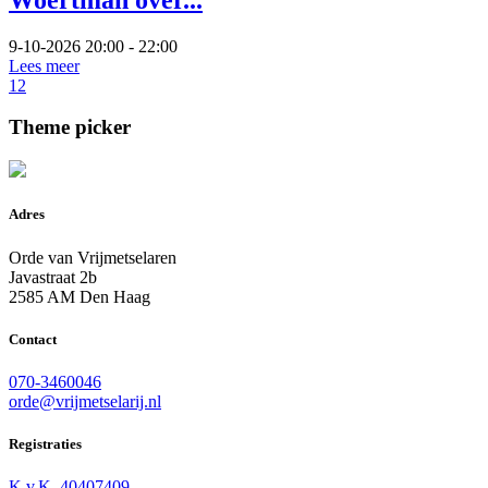
9-10-2026 20:00 - 22:00
Lees meer
1
2
Theme picker
Adres
Orde van Vrijmetselaren
Javastraat 2b
2585 AM Den Haag
Contact
070-3460046
orde@vrijmetselarij.nl
Registraties
K.v.K. 40407409