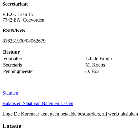
Secretariaat
E.E.G. Laan 15
7742 EA Coevorden
RSIN/KvK
816231990/04062679
Bestuur
Voorzitter
T.J. de Bruijn
Secretaris
M. Koerts
Penningmeester
O. Bos
Statuten
Balans en Staat van Baten en Lasten
Loge De Korenaar kent geen betaalde bestuurders, zij werkt uitsluiten
Locatie