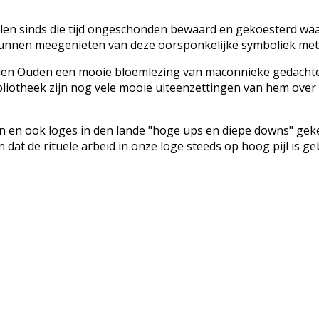
len sinds die tijd ongeschonden bewaard en gekoesterd waa
 kunnen meegenieten van deze oorsponkelijke symboliek met 
n den Ouden een mooie bloemlezing van maconnieke gedachte
bliotheek zijn nog vele mooie uiteenzettingen van hem over a
en en ook loges in den lande "hoge ups en diepe downs" geke
at de rituele arbeid in onze loge steeds op hoog pijl is ge