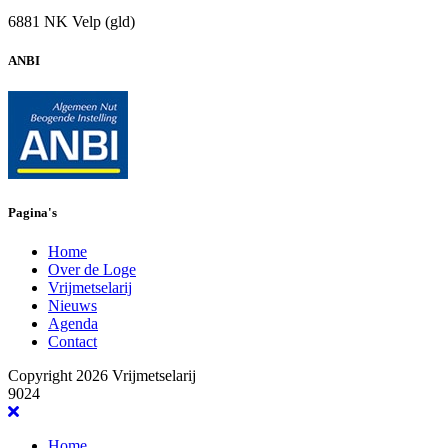
6881 NK Velp (gld)
ANBI
Pagina's
Home
Over de Loge
Vrijmetselarij
Nieuws
Agenda
Contact
Copyright 2026 Vrijmetselarij
9024
Home