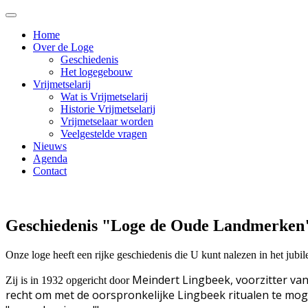
Home
Over de Loge
Geschiedenis
Het logegebouw
Vrijmetselarij
Wat is Vrijmetselarij
Historie Vrijmetselarij
Vrijmetselaar worden
Veelgestelde vragen
Nieuws
Agenda
Contact
Geschiedenis "Loge de Oude Landmerken
Onze loge heeft een rijke geschiedenis die U kunt nalezen in het j
Meindert Lingbeek,
voorzitter va
Zij is in 1932 opgericht door
recht om met de oorspronkelijke Lingbeek ritualen te mo