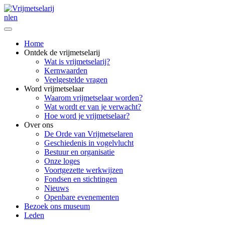
nl
en
Home
Ontdek de vrijmetselarij
Wat is vrijmetselarij?
Kernwaarden
Veelgestelde vragen
Word vrijmetselaar
Waarom vrijmetselaar worden?
Wat wordt er van je verwacht?
Hoe word je vrijmetselaar?
Over ons
De Orde van Vrijmetselaren
Geschiedenis in vogelvlucht
Bestuur en organisatie
Onze loges
Voortgezette werkwijzen
Fondsen en stichtingen
Nieuws
Openbare evenementen
Bezoek ons museum
Leden