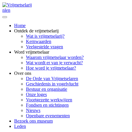
nl
en
Home
Ontdek de vrijmetselarij
Wat is vrijmetselarij?
Kernwaarden
Veelgestelde vragen
Word vrijmetselaar
Waarom vrijmetselaar worden?
Wat wordt er van je verwacht?
Hoe word je vrijmetselaar?
Over ons
De Orde van Vrijmetselaren
Geschiedenis in vogelvlucht
Bestuur en organisatie
Onze loges
Voortgezette werkwijzen
Fondsen en stichtingen
Nieuws
Openbare evenementen
Bezoek ons museum
Leden