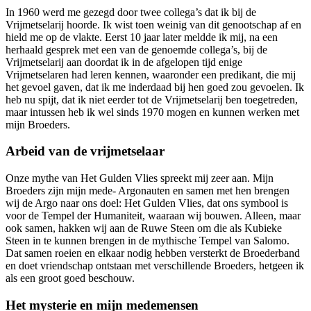
In 1960 werd me gezegd door twee collega’s dat ik bij de
Vrijmetselarij hoorde. Ik wist toen weinig van dit genootschap af en
hield me op de vlakte. Eerst 10 jaar later meldde ik mij, na een
herhaald gesprek met een van de genoemde collega’s, bij de
Vrijmetselarij aan doordat ik in de afgelopen tijd enige
Vrijmetselaren had leren kennen, waaronder een predikant, die mij
het gevoel gaven, dat ik me inderdaad bij hen goed zou gevoelen. Ik
heb nu spijt, dat ik niet eerder tot de Vrijmetselarij ben toegetreden,
maar intussen heb ik wel sinds 1970 mogen en kunnen werken met
mijn Broeders.
Arbeid van de vrijmetselaar
Onze mythe van Het Gulden Vlies spreekt mij zeer aan. Mijn
Broeders zijn mijn mede- Argonauten en samen met hen brengen
wij de Argo naar ons doel: Het Gulden Vlies, dat ons symbool is
voor de Tempel der Humaniteit, waaraan wij bouwen. Alleen, maar
ook samen, hakken wij aan de Ruwe Steen om die als Kubieke
Steen in te kunnen brengen in de mythische Tempel van Salomo.
Dat samen roeien en elkaar nodig hebben versterkt de Broederband
en doet vriendschap ontstaan met verschillende Broeders, hetgeen ik
als een groot goed beschouw.
Het mysterie en mijn medemensen