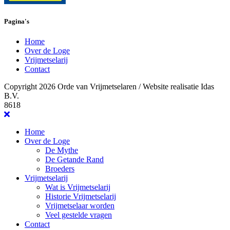
Pagina's
Home
Over de Loge
Vrijmetselarij
Contact
Copyright 2026 Orde van Vrijmetselaren / Website realisatie Idas
B.V.
8618
Home
Over de Loge
De Mythe
De Getande Rand
Broeders
Vrijmetselarij
Wat is Vrijmetselarij
Historie Vrijmetselarij
Vrijmetselaar worden
Veel gestelde vragen
Contact