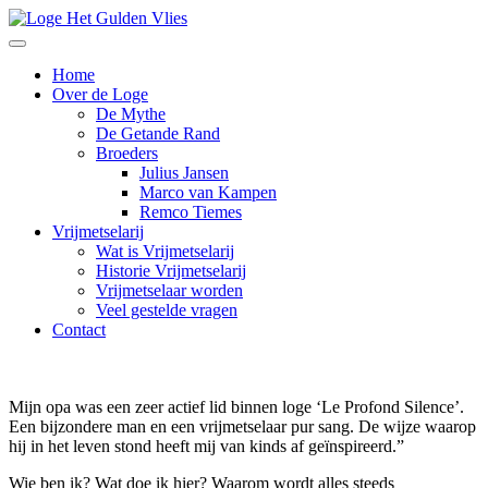
Home
Over de Loge
De Mythe
De Getande Rand
Broeders
Julius Jansen
Marco van Kampen
Remco Tiemes
Vrijmetselarij
Wat is Vrijmetselarij
Historie Vrijmetselarij
Vrijmetselaar worden
Veel gestelde vragen
Contact
Mijn opa was een zeer actief lid binnen loge ‘Le Profond Silence’.
Een bijzondere man en een vrijmetselaar pur sang. De wijze waarop
hij in het leven stond heeft mij van kinds af geïnspireerd.”
Wie ben ik? Wat doe ik hier? Waarom wordt alles steeds