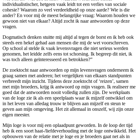
individualistischer, hetgeen vaak leidt tot een verlies van sociale
cohesie? Waarom zo veel verdeeldheid op onze aarde? Wie is die
ander? En voor mij de meest belangrijke vraag: Waarom houden we
gewoon niet van elkaar? Altijd zocht ik naar antwoorden op deze
vragen.
Dogmatisch denken stuitte mij altijd al tegen de borst en ik heb ook
steeds een hekel gehad aan mensen die mij de wet voorschreven.
Op school al stelde ik vaak levensvragen die niet serieus werden
genomen, het leidde zelfs eens tot schorsing. Ik begreep dit niet, ik
was toch alleen geïnteresseerd en betrokken?”
De zoektocht naar antwoorden op mijn levensvragen onderneem ik
graag samen met anderen; het vergelijken van elkaars standpunten
verbreedt mijn inzicht. Tijdens deze zoektocht of ‘reizen’, samen
met mijn broeders, krijg ik antwoord op mijn vragen. Ik realiseer me
goed dat de antwoorden nooit volledig zullen zijn. De werkplaats
van de loge zie ik als een speelplaats waar ik mijzelf ontwikkel om
in het leven van alledag trouw te blijven aan mijzelf en steun te
geven aan mijn omgeving. Het zit allemaal in onszelf, wij zijn onze
eigen meester.
Mijn loge is voor mij een oplaadpunt geworden. In de loop der tijd
heb ik een soort haat-/liefdeverhouding met de loge ontwikkeld. Het
opbouwen van de relatie met je loge en je broeders gaat net als in