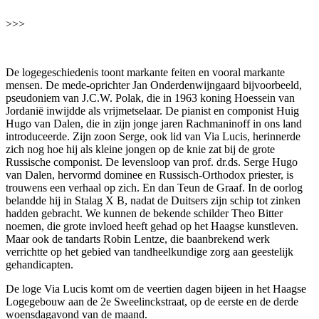
>>>
De logegeschiedenis toont markante feiten en vooral markante
mensen. De mede-oprichter Jan Onderdenwijngaard bijvoorbeeld,
pseudoniem van J.C.W. Polak, die in 1963 koning Hoessein van
Jordanië inwijdde als vrijmetselaar. De pianist en componist Huig
Hugo van Dalen, die in zijn jonge jaren Rachmaninoff in ons land
introduceerde. Zijn zoon Serge, ook lid van Via Lucis, herinnerde
zich nog hoe hij als kleine jongen op de knie zat bij de grote
Russische componist. De levensloop van prof. dr.ds. Serge Hugo
van Dalen, hervormd dominee en Russisch-Orthodox priester, is
trouwens een verhaal op zich. En dan Teun de Graaf. In de oorlog
belandde hij in Stalag X B, nadat de Duitsers zijn schip tot zinken
hadden gebracht. We kunnen de bekende schilder Theo Bitter
noemen, die grote invloed heeft gehad op het Haagse kunstleven.
Maar ook de tandarts Robin Lentze, die baanbrekend werk
verrichtte op het gebied van tandheelkundige zorg aan geestelijk
gehandicapten.
De loge Via Lucis komt om de veertien dagen bijeen in het Haagse
Logegebouw aan de 2e Sweelinckstraat, op de eerste en de derde
woensdagavond van de maand.