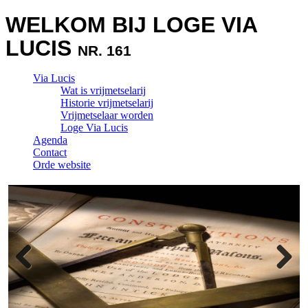
WELKOM BIJ LOGE VIA
LUCIS
NR. 161
Via Lucis
Wat is vrijmetselarij
Historie vrijmetselarij
Vrijmetselaar worden
Loge Via Lucis
Agenda
Contact
Orde website
Previous
Next