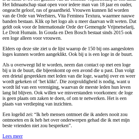
Het lidmaatschap staat open voor iedere man van 18 jaar en ouder,
ongeacht geloof, ras of geaardheid. Vrouwen kunnen lid worden
van de Orde van Weefsters, Vita Feminea Textura, waarmee nauwe
banden bestaan. Klik op het logo als u meer daarvan wilt weten. Dat
geldt ook voor de Internationale Orde der Gemengde Vrijmetselarij,
Le Droit Humain. In Gouda en Den Bosch bestaat sinds 2015 ook
een loge alleen voor vrouwen.
Elders op deze site ziet u de lijst waarop de 150 bij ons aangesloten
loges kunnen worden aangeklikt. Ook bij u is een loge in de buurt.
Als u overweegt lid te worden, neem dan contact op met een loge
bij u in de buurt, die bijeenkomt op een avond die u past. Dan volgt
een drietal gesprekken met leden van die loge, waarbij over en weer
wordt gekeken of ‘het klikt’. Die zorgvuldigheid is nodig, want u
wordt lid van een vereniging, waarvan de meeste leden hun leven
lang lid blijven. Ook willen we misverstanden voorkomen: de loge
is geen plaats om zaken te doen, of om te netwerken. Het is een
plaats van verdieping van inzichten.
Een logelid zei: “Ik heb mensen ontmoet die ik anders nooit zou
ontmoeten en ik heb het over onderwerpen gehad die ik met mijn
beste vrienden niet zou bespreken”.
Lees meer