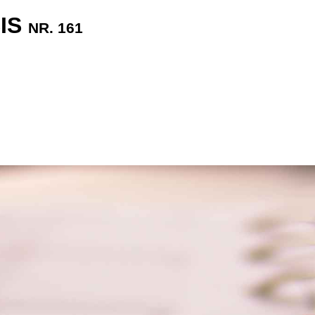
CIS
NR. 161