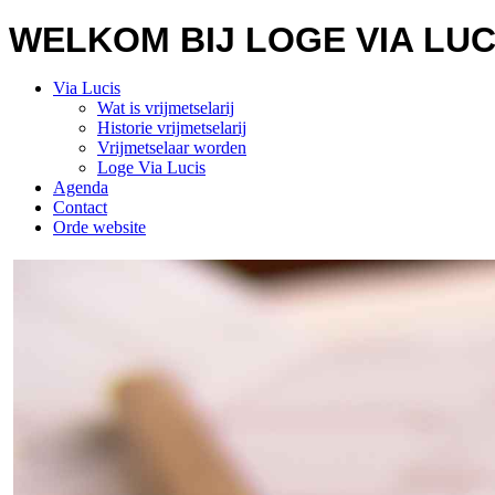
WELKOM BIJ LOGE VIA LU
Via Lucis
Wat is vrijmetselarij
Historie vrijmetselarij
Vrijmetselaar worden
Loge Via Lucis
Agenda
Contact
Orde website