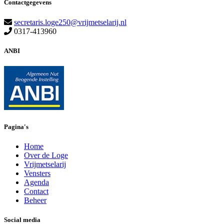
Contactgegevens
secretaris.loge250@vrijmetselarij.nl
0317-413960
ANBI
Pagina's
Home
Over de Loge
Vrijmetselarij
Vensters
Agenda
Contact
Beheer
Social media