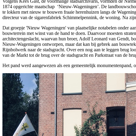
Volgens Kees Gast, de voormalige stadsarchivaris, vormden de Niemeij
1874 opgerichte maatschap ‘Nieuw-Wageningen’. De landbouwschool 
te lokken met nieuw te bouwen fraaie herenhuizen langs de Wagenin
directeur van de sigarenfabriek Schimmelpennink, de woning. Na zi
Dat groepje 'Nieuw Wageningen' van plaatselijke notabelen onder aanv
bouwterrein met winst van de hand te doen. Daarvoor moesten straten
architectengeslacht, waarvan hun broer, Adolf Leonard van Gendt, bo
Nieuw-Wageningen ontworpen, maar dat kan bij gebrek aan bouwtekeni
Rijnbolwerk naar de stadsgracht. Over een nog aan te leggen brug loop
van de Markt tot de brug over de stadsgracht en Parkstraat van de brug
Het pand werd aangewezen als een gemeentelijk monumentenpand, ook