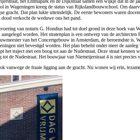
erstraat, het Emmapark en de Dijkstraat samen een wijkje dat in de jar
in Wageningen kreeg de status van Rijkslandbouwschool. Om daarvoor
gse gracht. Dat plan lukte uiteindelijk. De eerste bewoners waren do
jn dood verkocht de weduwe ons het pand.
oering van notaris G. Hondius had tot doel grond in deze hoek van Wag
 aangelegd worden. Het stratenplan is een ontwerp van de architecten 
uwmeester van het Concertgebouw in Amsterdam, de beroemdste is. Well
ngen niet bevestigd worden. Het plan behelst onder meer de aanleg va
t het traject met een boog tot aan de Nudestraat. Deze straat kennen wi
 tot de Nudestraat. Het bouwjaar van Niemeijerstraat 4 is niet precies v
 vanwege de fraaie ligging aan de gracht. Nu wonen wij erin, tezame