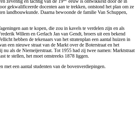
en zeventig en tachtig van de 19
eeuw is ontwikkeld door de in
 gekwalificeerde docenten aan te trekken, ontstond het plan om ze
centen landbouwkunde. Daarna bewoonde de familie Van Schuppen,
eningen aan te kopen, die zou in kavels te verdelen zijn en als
Frederik Willem en Gerlach Jan van Gendt, broers uit een bekend
icht hebben de tekenaars van het stratenplan een aantal huizen in
n een nieuwe straat van de Markt over de Boterstraat en het
j nu als de Niemeijerstraat. Tot 1955 had zij twee namen: Marktstraat
ast te stellen, het moet omstreeks 1878 liggen.
n met een aantal studenten van de bovenverdiepingen.