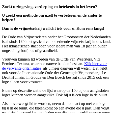
Zoekt u zingeving, verdieping en betekenis in het leven?
U zoekt een methode om uzelf te verbeteren en de ander te
helpen?
Dan is de vrijmetselarij wellicht iets voor u. Kom eens langs!
De Orde van Vrijmetselaren onder het Grootoosten der Nederlanden
is al sinds 1756 het gezicht van de erkende vrijmetselarij in ons land.
Het lidmaatschap staat open voor iedere man van 18 jaar en ouder,
ongeacht geloof, ras of geaardheid.
Vrouwen kunnen lid worden van de Orde van Weefsters, Vita
Feminea Textura, waarmee nauwe banden bestaan.
Klik hier voor
de verwante organisaties
als u meer daarvan wilt weten. Dat geldt
ook voor de Internationale Orde der Gemengde Vrijmetselarij, Le
Droit Humain. In Gouda en Den Bosch bestaat sinds 2015 ook een
loge alleen voor vrouwen.
Elders op deze site ziet u de lijst waarop de 150 bij ons aangesloten
loges kunnen worden aangeklikt. Ook bij u is een loge in de buurt.
Als u overweegt lid te worden, neem dan contact op met een loge
bij u in de buurt, die bijeenkomt op een avond die u past. Dan volgt
een drietal gesprekken met leden van die loge, waarbij over en weer