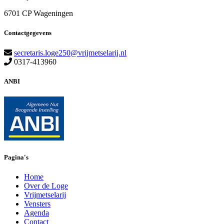
6701 CP Wageningen
Contactgegevens
secretaris.loge250@vrijmetselarij.nl
0317-413960
ANBI
Pagina's
Home
Over de Loge
Vrijmetselarij
Vensters
Agenda
Contact