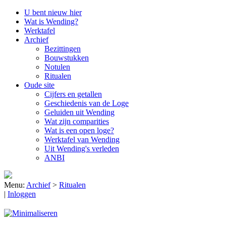
U bent nieuw hier
Wat is Wending?
Werktafel
Archief
Bezittingen
Bouwstukken
Notulen
Ritualen
Oude site
Cijfers en getallen
Geschiedenis van de Loge
Geluiden uit Wending
Wat zijn comparities
Wat is een open loge?
Werktafel van Wending
Uit Wending's verleden
ANBI
Menu:
Archief
>
Ritualen
|
Inloggen