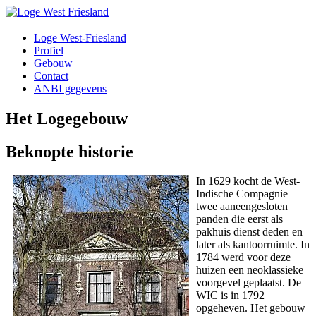
Loge West-Friesland
Profiel
Gebouw
Contact
ANBI gegevens
Het Logegebouw
Beknopte historie
In 1629 kocht de West-
Indische Compagnie
twee aaneengesloten
panden die eerst als
pakhuis dienst deden en
later als kantoorruimte. In
1784 werd voor deze
huizen een neoklassieke
voorgevel geplaatst. De
WIC is in 1792
opgeheven. Het gebouw