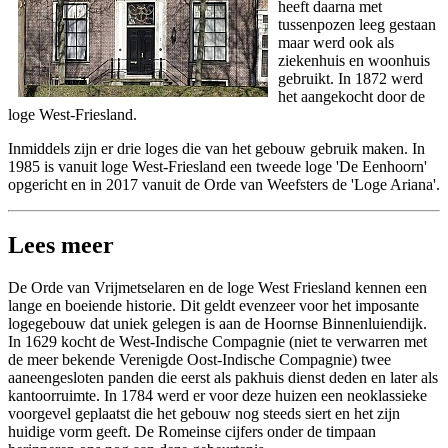
heeft daarna met
tussenpozen leeg gestaan
maar werd ook als
ziekenhuis en woonhuis
gebruikt. In 1872 werd
het aangekocht door de
loge West-Friesland.
Inmiddels zijn er drie loges die van het gebouw gebruik maken. In
1985 is vanuit loge West-Friesland een tweede loge 'De Eenhoorn'
opgericht en in 2017 vanuit de Orde van Weefsters de 'Loge Ariana'.
Lees meer
De Orde van Vrijmetselaren en de loge West Friesland kennen een
lange en boeiende historie. Dit geldt evenzeer voor het imposante
logegebouw dat uniek gelegen is aan de Hoornse Binnenluiendijk.
In 1629 kocht de West-Indische Compagnie (niet te verwarren met
de meer bekende Verenigde Oost-Indische Compagnie) twee
aaneengesloten panden die eerst als pakhuis dienst deden en later als
kantoorruimte. In 1784 werd er voor deze huizen een neoklassieke
voorgevel geplaatst die het gebouw nog steeds siert en het zijn
huidige vorm geeft. De Romeinse cijfers onder de timpaan