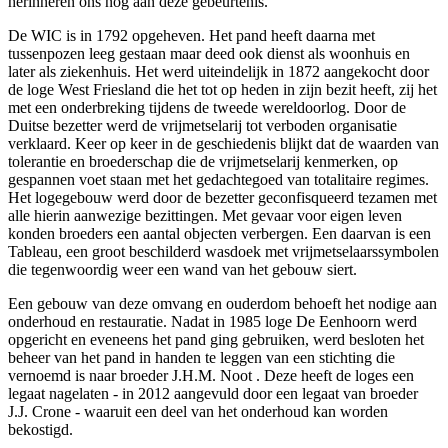
herinneren ons nog aan deze gebeurtenis.
De WIC is in 1792 opgeheven. Het pand heeft daarna met
tussenpozen leeg gestaan maar deed ook dienst als woonhuis en
later als ziekenhuis. Het werd uiteindelijk in 1872 aangekocht door
de loge West Friesland die het tot op heden in zijn bezit heeft, zij het
met een onderbreking tijdens de tweede wereldoorlog. Door de
Duitse bezetter werd de vrijmetselarij tot verboden organisatie
verklaard. Keer op keer in de geschiedenis blijkt dat de waarden van
tolerantie en broederschap die de vrijmetselarij kenmerken, op
gespannen voet staan met het gedachtegoed van totalitaire regimes.
Het logegebouw werd door de bezetter geconfisqueerd tezamen met
alle hierin aanwezige bezittingen. Met gevaar voor eigen leven
konden broeders een aantal objecten verbergen. Een daarvan is een
Tableau, een groot beschilderd wasdoek met vrijmetselaarssymbolen
die tegenwoordig weer een wand van het gebouw siert.
Een gebouw van deze omvang en ouderdom behoeft het nodige aan
onderhoud en restauratie. Nadat in 1985 loge De Eenhoorn werd
opgericht en eveneens het pand ging gebruiken, werd besloten het
beheer van het pand in handen te leggen van een stichting die
vernoemd is naar broeder J.H.M. Noot . Deze heeft de loges een
legaat nagelaten - in 2012 aangevuld door een legaat van broeder
J.J. Crone - waaruit een deel van het onderhoud kan worden
bekostigd.