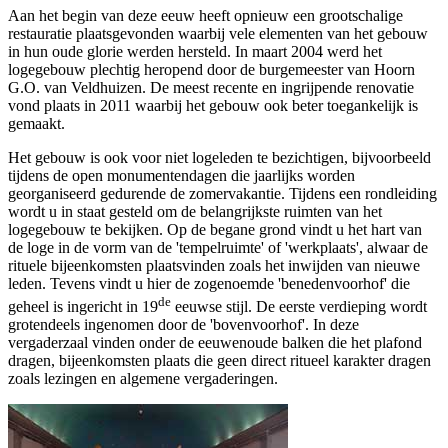
Aan het begin van deze eeuw heeft opnieuw een grootschalige
restauratie plaatsgevonden waarbij vele elementen van het gebouw
in hun oude glorie werden hersteld. In maart 2004 werd het
logegebouw plechtig heropend door de burgemeester van Hoorn
G.O. van Veldhuizen. De meest recente en ingrijpende renovatie
vond plaats in 2011 waarbij het gebouw ook beter toegankelijk is
gemaakt.
Het gebouw is ook voor niet logeleden te bezichtigen, bijvoorbeeld
tijdens de open monumentendagen die jaarlijks worden
georganiseerd gedurende de zomervakantie. Tijdens een rondleiding
wordt u in staat gesteld om de belangrijkste ruimten van het
logegebouw te bekijken. Op de begane grond vindt u het hart van
de loge in de vorm van de 'tempelruimte' of 'w
erkp
laats', alwaar de
rituele bijeenkomsten plaatsvinden zoals het inwijden van nieuwe
leden. Tevens vindt u hier de zogenoemde 'benedenvoorhof' die
de
geheel is ingericht in 19
eeuwse stijl. De eerste verdieping wordt
grotendeels ingenomen door de 'bovenvoorhof'. In deze
vergaderzaal vinden onder de eeuwenoude balken die het plafond
dragen, bijeenkomsten plaats die geen direct ritueel karakte
r dragen
zoals lezingen en algemene vergaderingen.