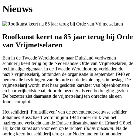
Nieuws
Roofkunst keert na 85 jaar terug bij Orde
van Vrijmetselaren
Een in de Tweede Wereldoorlog naar Duitsland verdwenen
schilderij keert terug bij de Nederlandse Orde van Vrijmetselaren, de
rechtmatige eigenaar. In de Tweede Wereldoorlog verbieden de
nazi’s vrijmetselarij, ontbinden de organisatie in september 1940 en
nemen alle bezittingen van de orde en de lokale loges in beslag. De
vrijmetselarij wordt, met haar gesloten karakter van bijeenkomsten
en haar vrijheidsideaal, door de bezetter als een bedreiging gezien.
De bezetter ziet daarnaast de vrijmetselarij ten onrechte als een
Joods complot.
Het schilderij ‘Fruitstilleven’ van de zeventiende-eeuwse schilder
Johannes Bosschaert wordt in juni 1944 onder druk van het
naziregime verkocht aan de Duitse rijksambtenaar dr. Erhard Göpel.
Hij kocht kunst aan voor een op te richten
Führermuseum
. Na de
oorlog keert het schilderij terug naar Nederland en komt onder