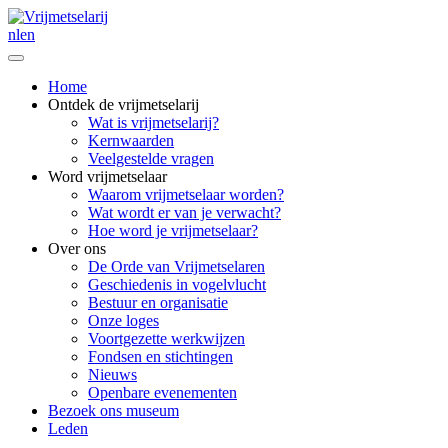
nl
en
Home
Ontdek de vrijmetselarij
Wat is vrijmetselarij?
Kernwaarden
Veelgestelde vragen
Word vrijmetselaar
Waarom vrijmetselaar worden?
Wat wordt er van je verwacht?
Hoe word je vrijmetselaar?
Over ons
De Orde van Vrijmetselaren
Geschiedenis in vogelvlucht
Bestuur en organisatie
Onze loges
Voortgezette werkwijzen
Fondsen en stichtingen
Nieuws
Openbare evenementen
Bezoek ons museum
Leden