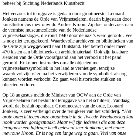
beheer bij Stichting Nederlands Kunstbezit.
Het verzoek tot teruggave is gedaan door grootmeester Leonard
Jonkers namens de Orde van Vrijmetselaren, daarin bijgestaan door
kunsthistoricus mevrouw dr. Andrea Kroon. Zij doet onderzoek naar
de vermiste museumcollectie van de Nederlandse
vrijmetselaarsloges, die rond 1940 door de nazi’s werd geroofd. Veel
is nog niet teruggekeerd. Waardevolle archieven en bibliotheken van
de Orde zijn weggevoerd naar Duitsland. Het betreft onder meer
470 kisten aan bibliotheek- en archiefmateriaal. Ook zijn kostbare
sieraden van de Orde voorafgaand aan het verbod uit het pand
geroofd. Er komen instructies om alle objecten met
vrijmetselaarssymboliek in het land te vernietigen, tenzij ze
waardevol zijn of ze na het verwijderen van de symboliek alsnog
kunnen worden verkocht. Zo gaan veel historische stukken en
objecten verloren.
Op 18 augustus meldt de Minister van OCW aan de Orde van
Vrijmetselaren het besluit tot teruggave van het schilderij. Vandaag
wordt dat besluit openbaar. Grootmeester van de orde, Leonard
Jonkers, is zeer verheugd over de terugkeer van het schilderij
. “Het
grote onrecht tegen onze organisatie in de Tweede Wereldoorlog kan
nooit worden goedgemaakt. Maar wij zijn iedereen die aan deze
teruggave een bijdrage heeft geleverd zeer dankbaar, met name
mevrouw Kroon. Er is nog een lange weg te gaan. Veel van onze