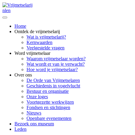
nl
en
Home
Ontdek de vrijmetselarij
Wat is vrijmetselarij?
Kernwaarden
Veelgestelde vragen
Word vrijmetselaar
Waarom vrijmetselaar worden?
Wat wordt er van je verwacht?
Hoe word je vrijmetselaar?
Over ons
De Orde van Vrijmetselaren
Geschiedenis in vogelvlucht
Bestuur en organisatie
Onze loges
Voortgezette werkwijzen
Fondsen en stichtingen
Nieuws
Openbare evenementen
Bezoek ons museum
Leden