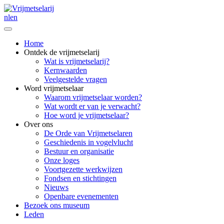
nl
en
Home
Ontdek de vrijmetselarij
Wat is vrijmetselarij?
Kernwaarden
Veelgestelde vragen
Word vrijmetselaar
Waarom vrijmetselaar worden?
Wat wordt er van je verwacht?
Hoe word je vrijmetselaar?
Over ons
De Orde van Vrijmetselaren
Geschiedenis in vogelvlucht
Bestuur en organisatie
Onze loges
Voortgezette werkwijzen
Fondsen en stichtingen
Nieuws
Openbare evenementen
Bezoek ons museum
Leden