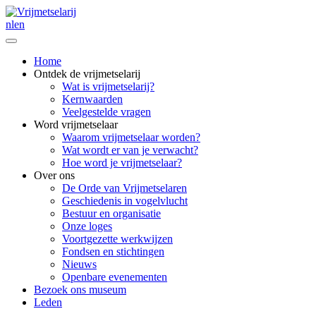
nl
en
Home
Ontdek de vrijmetselarij
Wat is vrijmetselarij?
Kernwaarden
Veelgestelde vragen
Word vrijmetselaar
Waarom vrijmetselaar worden?
Wat wordt er van je verwacht?
Hoe word je vrijmetselaar?
Over ons
De Orde van Vrijmetselaren
Geschiedenis in vogelvlucht
Bestuur en organisatie
Onze loges
Voortgezette werkwijzen
Fondsen en stichtingen
Nieuws
Openbare evenementen
Bezoek ons museum
Leden