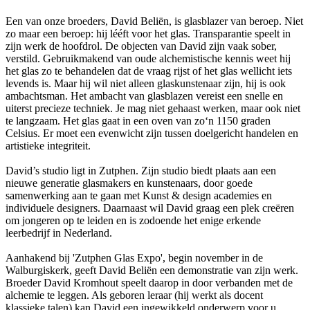
Een van onze broeders, David Beliën, is glasblazer van beroep. Niet
zo maar een beroep: hij lééft voor het glas. Transparantie speelt in
zijn werk de hoofdrol. De objecten van David zijn vaak sober,
verstild. Gebruikmakend van oude alchemistische kennis weet hij
het glas zo te behandelen dat de vraag rijst of het glas wellicht iets
levends is. Maar hij wil niet alleen glaskunstenaar zijn, hij is ook
ambachtsman. Het ambacht van glasblazen vereist een snelle en
uiterst precieze techniek. Je mag niet gehaast werken, maar ook niet
te langzaam. Het glas gaat in een oven van zo‘n 1150 graden
Celsius. Er moet een evenwicht zijn tussen doelgericht handelen en
artistieke integriteit.
David’s studio ligt in Zutphen. Zijn studio biedt plaats aan een
nieuwe generatie glasmakers en kunstenaars, door goede
samenwerking aan te gaan met Kunst & design academies en
individuele designers. Daarnaast wil David graag een plek creëren
om jongeren op te leiden en is zodoende het enige erkende
leerbedrijf in Nederland.
Aanhakend bij 'Zutphen Glas Expo', begin november in de
Walburgiskerk, geeft David Beliën een demonstratie van zijn werk.
Broeder David Kromhout speelt daarop in door verbanden met de
alchemie te leggen. Als geboren leraar (hij werkt als docent
klassieke talen) kan David een ingewikkeld onderwerp voor u