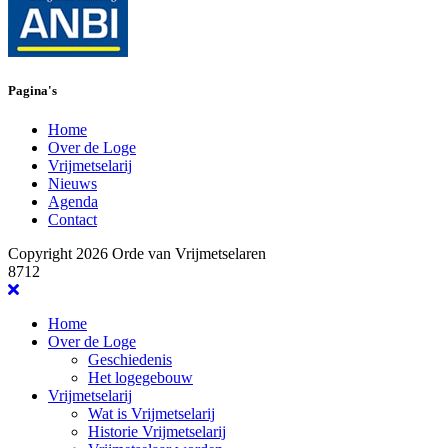
Pagina's
Home
Over de Loge
Vrijmetselarij
Nieuws
Agenda
Contact
Copyright 2026 Orde van Vrijmetselaren
8712
Home
Over de Loge
Geschiedenis
Het logegebouw
Vrijmetselarij
Wat is Vrijmetselarij
Historie Vrijmetselarij