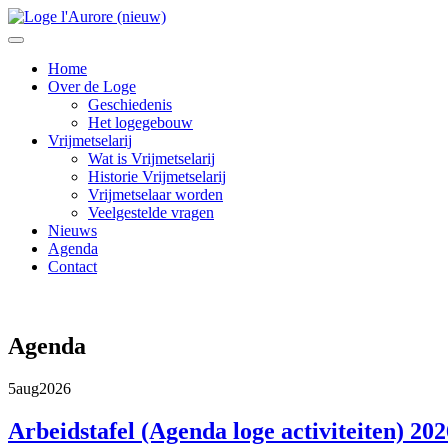
Home
Over de Loge
Geschiedenis
Het logegebouw
Vrijmetselarij
Wat is Vrijmetselarij
Historie Vrijmetselarij
Vrijmetselaar worden
Veelgestelde vragen
Nieuws
Agenda
Contact
Agenda
5
aug
2026
Arbeidstafel (Agenda loge activiteiten) 202