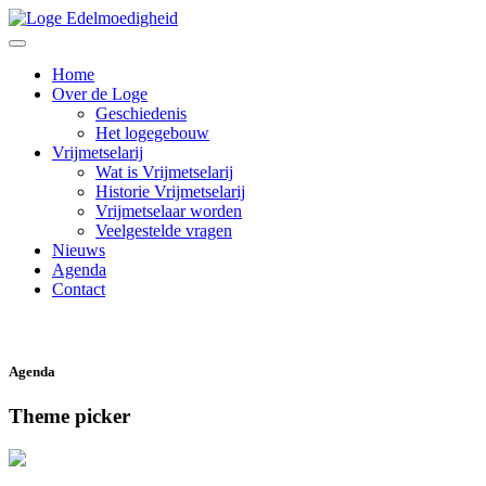
Home
Over de Loge
Geschiedenis
Het logegebouw
Vrijmetselarij
Wat is Vrijmetselarij
Historie Vrijmetselarij
Vrijmetselaar worden
Veelgestelde vragen
Nieuws
Agenda
Contact
Agenda
Theme picker