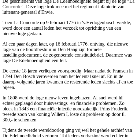
De geschiedenis van loge De Edelmoedigheid begint bij de loge "La
Concorde". Deze loge trok mee met het regiment infanterie van
luitenant-generaal d'Envie.
Toen La Concorde op 9 februari 1776 in 's-Hertogenbosch werkte,
werd door een aantal leden het verzoek tot oprichting van een
nieuwe loge gedaan.
Al een paar dagen later, op 16 februari 1776, ontving die nieuwe
loge van de hoofdbestuur in Den Haag zijn formele
instellingsdocument, de zogenoemde constitutiebrief. Daarmee was
loge De Edelmoedigheid een feit.
De eerste 18 jaren verliepen voorspoedig. Maar nadat de Fransen in
1794 Den Bosch veroverden nam het ledental snel af. En in de
daarop volgende jaren kwamen de resterende leden slechts af en toe
bijeen.
In 1808 werd de loge nieuw leven ingeblazen. Al snel werd hij
echter geplaagd door huisvestings- en financiële problemen. Zo
bleek in 1843 een financiële injectie noodzakelijk. Prins Frederik,
tweede zoon van koning Willem I, loste dit probleem op door fl.
300,- te schenken.
Tijdens de tweede wereldoorlog ging vrijwel het gehele archief van
De Edelmoedigheid verloren. Tot ieders verbazing werd echter in