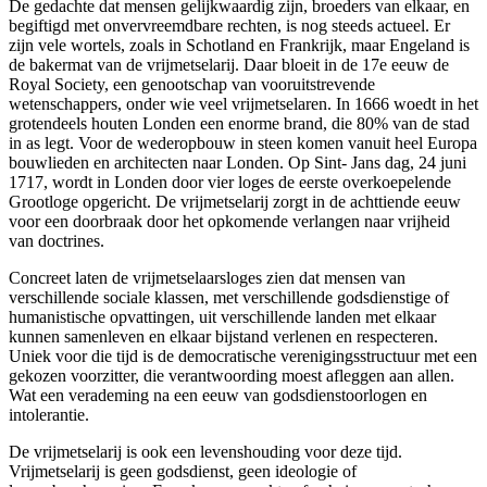
De gedachte dat mensen gelijkwaardig zijn, broeders van elkaar, en
begiftigd met onvervreemdbare rechten, is nog steeds actueel. Er
zijn vele wortels, zoals in Schotland en Frankrijk, maar Engeland is
de bakermat van de vrijmetselarij. Daar bloeit in de 17e eeuw de
Royal Society, een genootschap van vooruitstrevende
wetenschappers, onder wie veel vrijmetselaren. In 1666 woedt in het
grotendeels houten Londen een enorme brand, die 80% van de stad
in as legt. Voor de wederopbouw in steen komen vanuit heel Europa
bouwlieden en architecten naar Londen. Op Sint- Jans dag, 24 juni
1717, wordt in Londen door vier loges de eerste overkoepelende
Grootloge opgericht. De vrijmetselarij zorgt in de achttiende eeuw
voor een doorbraak door het opkomende verlangen naar vrijheid
van doctrines.
Concreet laten de vrijmetselaarsloges zien dat mensen van
verschillende sociale klassen, met verschillende godsdienstige of
humanistische opvattingen, uit verschillende landen met elkaar
kunnen samenleven en elkaar bijstand verlenen en respecteren.
Uniek voor die tijd is de democratische verenigingsstructuur met een
gekozen voorzitter, die verantwoording moest afleggen aan allen.
Wat een verademing na een eeuw van godsdienstoorlogen en
intolerantie.
De vrijmetselarij is ook een levenshouding voor deze tijd.
Vrijmetselarij is geen godsdienst, geen ideologie of