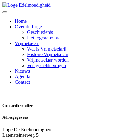
Home
Over de Loge
Geschiedenis
Het logegebouw
Vrijmetselarij
Wat is Vrijmetselarij
Historie Vrijmetselarij
Vrijmetselaar worden
Veelgestelde vragen
Nieuws
Agenda
Contact
Contactformulier
Adresgegevens
Loge De Edelmoedigheid
Latensteinseweg 5