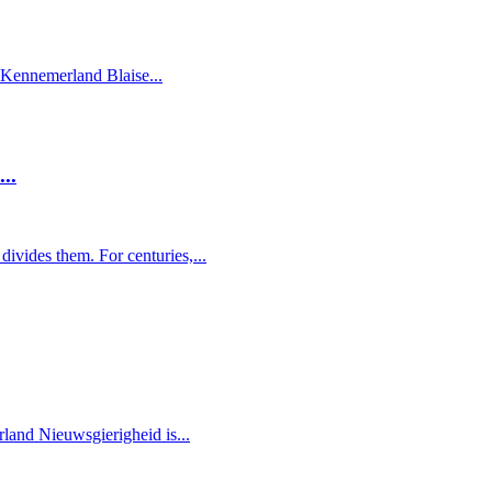
 Kennemerland Blaise...
..
vides them. For centuries,...
land Nieuwsgierigheid is...