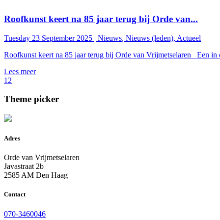
Roofkunst keert na 85 jaar terug bij Orde van...
Tuesday 23 September 2025 |
Nieuws
,
Nieuws (leden)
,
Actueel
Roofkunst keert na 85 jaar terug bij Orde van Vrijmetselaren Een in
Lees meer
1
2
Theme picker
Adres
Orde van Vrijmetselaren
Javastraat 2b
2585 AM Den Haag
Contact
070-3460046