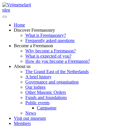
nl
en
Home
Discover Freemasonry
What is Freemasonry?
Frequently asked questions
Become a Freemason
Why become a Freemason?
What is expected of you?
How do you become a Freemason?
About us
The Grand East of the Netherlands
A brief history
Governance and organisation
Our lodges
Other Masonic Orders
Funds and foundations
Public events
Campagne
News
Visit our museum
Members