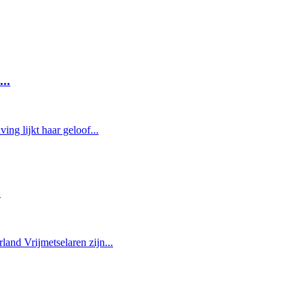
..
g lijkt haar geloof...
.
and Vrijmetselaren zijn...