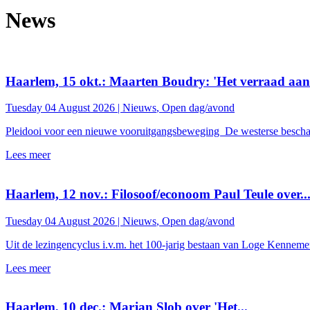
News
Haarlem, 15 okt.: Maarten Boudry: 'Het verraad aan.
Tuesday 04 August 2026 |
Nieuws
,
Open dag/avond
Pleidooi voor een nieuwe vooruitgangsbeweging De westerse beschavin
Lees meer
Haarlem, 12 nov.: Filosoof/econoom Paul Teule over..
Tuesday 04 August 2026 |
Nieuws
,
Open dag/avond
Uit de lezingencyclus i.v.m. het 100-jarig bestaan van Loge Kennemerl
Lees meer
Haarlem, 10 dec.: Marjan Slob over 'Het...