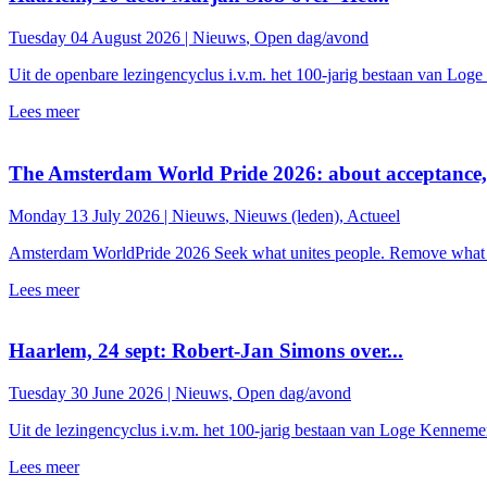
Tuesday 04 August 2026 |
Nieuws
,
Open dag/avond
Uit de openbare lezingencyclus i.v.m. het 100-jarig bestaan van Loge
Lees meer
The Amsterdam World Pride 2026: about acceptance,.
Monday 13 July 2026 |
Nieuws
,
Nieuws (leden)
,
Actueel
Amsterdam WorldPride 2026 Seek what unites people. Remove what di
Lees meer
Haarlem, 24 sept: Robert-Jan Simons over...
Tuesday 30 June 2026 |
Nieuws
,
Open dag/avond
Uit de lezingencyclus i.v.m. het 100-jarig bestaan van Loge Kennemer
Lees meer