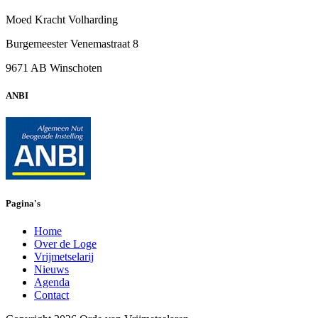
Moed Kracht Volharding
Burgemeester Venemastraat 8
9671 AB Winschoten
ANBI
Pagina's
Home
Over de Loge
Vrijmetselarij
Nieuws
Agenda
Contact