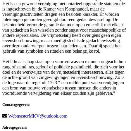
Het is een gewone vereniging met notarieel opgestelde statuten die
is ingeschreven bij de Kamer van Koophandel, maar de
verenigingsactiviteiten dragen een besloten karakter. Er worden
inleidingen gehouden gevolgd door een gedachtewisseling. De
beslotenheid vormt de garantie dat men open en eerlijk met elkaar
van gedachten kan wisselen zonder angst voor maatschappelijke of
andere repercussies. De vrijmetselarij heeft overigens geen eigen
levensbeschouwing, maar moedigt slechts de gedachtewisseling
over deze onderwerpen tussen haar leden aan. Daarbij speelt het
gebruik van symbolen en rituelen een belangrijke rol.
Het lidmaatschap staat open voor volwassen mannen ongeacht hun
rang of stand, ras, geloof of politieke gezindheid, die zich voor het
doel en de werkwijze van de vrijmetselarij interesseren, alles tegen
de achtergrond van zingevingvragen en levensbeschouwing. Zo is
de loge naar de regel uit 1723 " een middelpunt van vereniging en
een bron van trouwe vriendschap tussen mensen die anders in
voortdurende verwijdering van elkaar zouden zijn gebleven."
Contactgegevens
WebmasterMKV@outlook.com
Adresgegevens