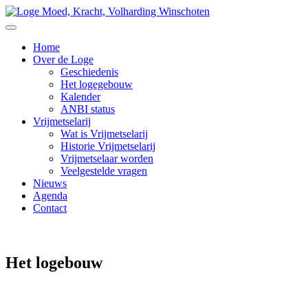
Home
Over de Loge
Geschiedenis
Het logegebouw
Kalender
ANBI status
Vrijmetselarij
Wat is Vrijmetselarij
Historie Vrijmetselarij
Vrijmetselaar worden
Veelgestelde vragen
Nieuws
Agenda
Contact
Het logebouw