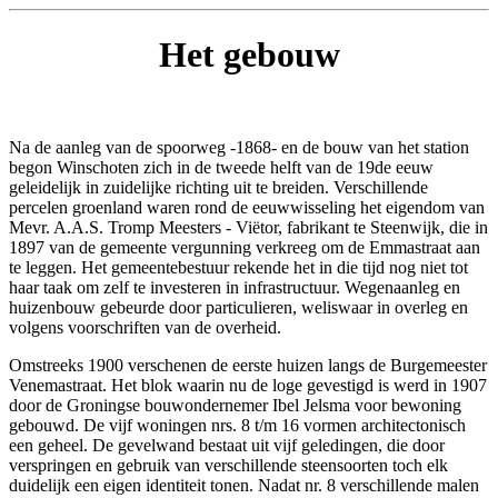
Het gebouw
Na de aanleg van de spoorweg -1868- en de bouw van het station
begon Winschoten zich in de tweede helft van de 19de eeuw
geleidelijk in zuidelijke richting uit te breiden. Verschillende
percelen groenland waren rond de eeuwwisseling het eigendom van
Mevr. A.A.S. Tromp Meesters - Viëtor, fabrikant te Steenwijk, die in
1897 van de gemeente vergunning verkreeg om de Emmastraat aan
te leggen. Het gemeentebestuur rekende het in die tijd nog niet tot
haar taak om zelf te investeren in infrastructuur. Wegenaanleg en
huizenbouw gebeurde door particulieren, weliswaar in overleg en
volgens voorschriften van de overheid.
Omstreeks 1900 verschenen de eerste huizen langs de Burgemeester
Venemastraat. Het blok waarin nu de loge gevestigd is werd in 1907
door de Groningse bouwondernemer Ibel Jelsma voor bewoning
gebouwd. De vijf woningen nrs. 8 t/m 16 vormen architectonisch
een geheel. De gevelwand bestaat uit vijf geledingen, die door
verspringen en gebruik van verschillende steensoorten toch elk
duidelijk een eigen identiteit tonen. Nadat nr. 8 verschillende malen