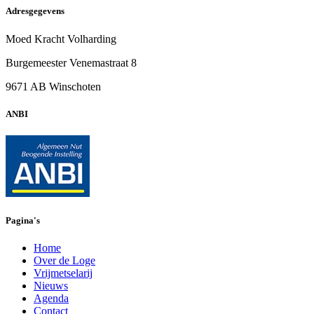
Adresgegevens
Moed Kracht Volharding
Burgemeester Venemastraat 8
9671 AB Winschoten
ANBI
Pagina's
Home
Over de Loge
Vrijmetselarij
Nieuws
Agenda
Contact