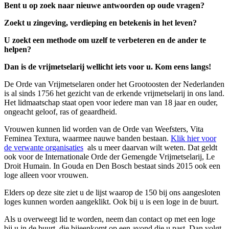
Bent u op zoek naar nieuwe antwoorden op oude vragen?
Zoekt u zingeving, verdieping en betekenis in het leven?
U zoekt een methode om uzelf te verbeteren en de ander te
helpen?
Dan is de vrijmetselarij wellicht iets voor u. Kom eens langs!
De Orde van Vrijmetselaren onder het Grootoosten der Nederlanden
is al sinds 1756 het gezicht van de erkende vrijmetselarij in ons land.
Het lidmaatschap staat open voor iedere man van 18 jaar en ouder,
ongeacht geloof, ras of geaardheid.
Vrouwen kunnen lid worden van de Orde van Weefsters, Vita
Feminea Textura, waarmee nauwe banden bestaan.
Klik hier voor
de verwante organisaties
als u meer daarvan wilt weten. Dat geldt
ook voor de Internationale Orde der Gemengde Vrijmetselarij, Le
Droit Humain. In Gouda en Den Bosch bestaat sinds 2015 ook een
loge alleen voor vrouwen.
Elders op deze site ziet u de lijst waarop de 150 bij ons aangesloten
loges kunnen worden aangeklikt. Ook bij u is een loge in de buurt.
Als u overweegt lid te worden, neem dan contact op met een loge
bij u in de buurt, die bijeenkomt op een avond die u past. Dan volgt