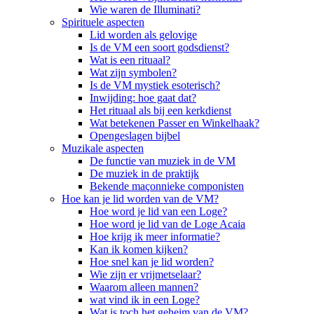
Wie waren de Illuminati?
Spirituele aspecten
Lid worden als gelovige
Is de VM een soort godsdienst?
Wat is een rituaal?
Wat zijn symbolen?
Is de VM mystiek esoterisch?
Inwijding: hoe gaat dat?
Het rituaal als bij een kerkdienst
Wat betekenen Passer en Winkelhaak?
Opengeslagen bijbel
Muzikale aspecten
De functie van muziek in de VM
De muziek in de praktijk
Bekende maçonnieke componisten
Hoe kan je lid worden van de VM?
Hoe word je lid van een Loge?
Hoe word je lid van de Loge Acaia
Hoe krijg ik meer informatie?
Kan ik komen kijken?
Hoe snel kan je lid worden?
Wie zijn er vrijmetselaar?
Waarom alleen mannen?
wat vind ik in een Loge?
Wat is toch het geheim van de VM?