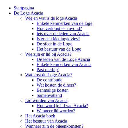
Startpagina
De Loge Acacia
Wie en wat is de loge Acacia
Enkele kenmerken van de loge
Hoe verloopt een avond?
Iets over de leden van Acacia
Is er een kledingadvies?
De sfeer in de Loge
Het bestuur van de Loge
Wie zijn er lid bij Acacia?
De leden van de Loge Acacia
Enkele kenmerken van Acacia
Past u erbij?
Wat kost de Loge Acacia?
De contributie
Wat kosten de diners?
Eenmalige kosten
Samenvattend
Lid worden van Acacia
Hoe word je lid van Acacia?
Wanneer lid worden?
Het Acacia boek
Het bestuur van Acacia
Wanneer zijn de bijeenkomsten?