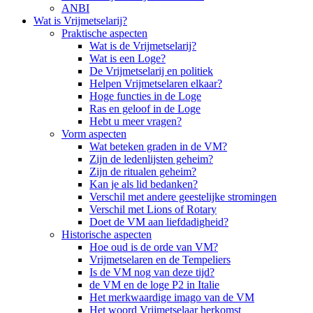
ANBI
Wat is Vrijmetselarij?
Praktische aspecten
Wat is de Vrijmetselarij?
Wat is een Loge?
De Vrijmetselarij en politiek
Helpen Vrijmetselaren elkaar?
Hoge functies in de Loge
Ras en geloof in de Loge
Hebt u meer vragen?
Vorm aspecten
Wat beteken graden in de VM?
Zijn de ledenlijsten geheim?
Zijn de ritualen geheim?
Kan je als lid bedanken?
Verschil met andere geestelijke stromingen
Verschil met Lions of Rotary
Doet de VM aan liefdadigheid?
Historische aspecten
Hoe oud is de orde van VM?
Vrijmetselaren en de Tempeliers
Is de VM nog van deze tijd?
de VM en de loge P2 in Italie
Het merkwaardige imago van de VM
Het woord Vrijmetselaar herkomst