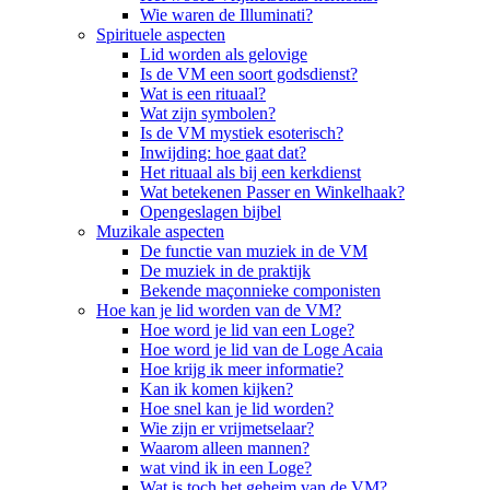
Wie waren de Illuminati?
Spirituele aspecten
Lid worden als gelovige
Is de VM een soort godsdienst?
Wat is een rituaal?
Wat zijn symbolen?
Is de VM mystiek esoterisch?
Inwijding: hoe gaat dat?
Het rituaal als bij een kerkdienst
Wat betekenen Passer en Winkelhaak?
Opengeslagen bijbel
Muzikale aspecten
De functie van muziek in de VM
De muziek in de praktijk
Bekende maçonnieke componisten
Hoe kan je lid worden van de VM?
Hoe word je lid van een Loge?
Hoe word je lid van de Loge Acaia
Hoe krijg ik meer informatie?
Kan ik komen kijken?
Hoe snel kan je lid worden?
Wie zijn er vrijmetselaar?
Waarom alleen mannen?
wat vind ik in een Loge?
Wat is toch het geheim van de VM?