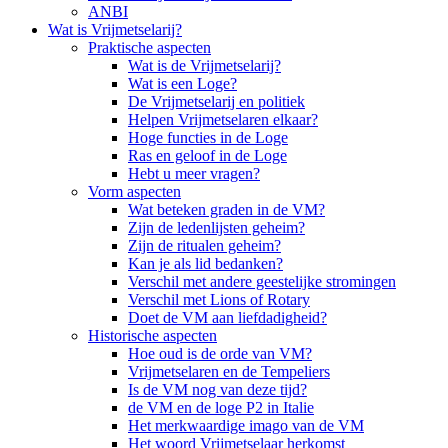
ANBI
Wat is Vrijmetselarij?
Praktische aspecten
Wat is de Vrijmetselarij?
Wat is een Loge?
De Vrijmetselarij en politiek
Helpen Vrijmetselaren elkaar?
Hoge functies in de Loge
Ras en geloof in de Loge
Hebt u meer vragen?
Vorm aspecten
Wat beteken graden in de VM?
Zijn de ledenlijsten geheim?
Zijn de ritualen geheim?
Kan je als lid bedanken?
Verschil met andere geestelijke stromingen
Verschil met Lions of Rotary
Doet de VM aan liefdadigheid?
Historische aspecten
Hoe oud is de orde van VM?
Vrijmetselaren en de Tempeliers
Is de VM nog van deze tijd?
de VM en de loge P2 in Italie
Het merkwaardige imago van de VM
Het woord Vrijmetselaar herkomst