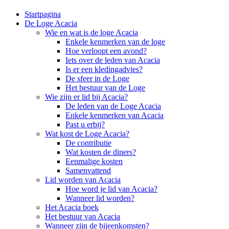
Startpagina
De Loge Acacia
Wie en wat is de loge Acacia
Enkele kenmerken van de loge
Hoe verloopt een avond?
Iets over de leden van Acacia
Is er een kledingadvies?
De sfeer in de Loge
Het bestuur van de Loge
Wie zijn er lid bij Acacia?
De leden van de Loge Acacia
Enkele kenmerken van Acacia
Past u erbij?
Wat kost de Loge Acacia?
De contributie
Wat kosten de diners?
Eenmalige kosten
Samenvattend
Lid worden van Acacia
Hoe word je lid van Acacia?
Wanneer lid worden?
Het Acacia boek
Het bestuur van Acacia
Wanneer zijn de bijeenkomsten?