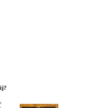
ij?
n
p