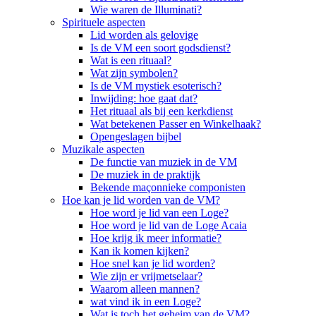
Wie waren de Illuminati?
Spirituele aspecten
Lid worden als gelovige
Is de VM een soort godsdienst?
Wat is een rituaal?
Wat zijn symbolen?
Is de VM mystiek esoterisch?
Inwijding: hoe gaat dat?
Het rituaal als bij een kerkdienst
Wat betekenen Passer en Winkelhaak?
Opengeslagen bijbel
Muzikale aspecten
De functie van muziek in de VM
De muziek in de praktijk
Bekende maçonnieke componisten
Hoe kan je lid worden van de VM?
Hoe word je lid van een Loge?
Hoe word je lid van de Loge Acaia
Hoe krijg ik meer informatie?
Kan ik komen kijken?
Hoe snel kan je lid worden?
Wie zijn er vrijmetselaar?
Waarom alleen mannen?
wat vind ik in een Loge?
Wat is toch het geheim van de VM?