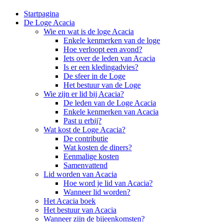
Startpagina
De Loge Acacia
Wie en wat is de loge Acacia
Enkele kenmerken van de loge
Hoe verloopt een avond?
Iets over de leden van Acacia
Is er een kledingadvies?
De sfeer in de Loge
Het bestuur van de Loge
Wie zijn er lid bij Acacia?
De leden van de Loge Acacia
Enkele kenmerken van Acacia
Past u erbij?
Wat kost de Loge Acacia?
De contributie
Wat kosten de diners?
Eenmalige kosten
Samenvattend
Lid worden van Acacia
Hoe word je lid van Acacia?
Wanneer lid worden?
Het Acacia boek
Het bestuur van Acacia
Wanneer zijn de bijeenkomsten?