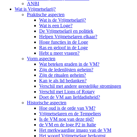
ANBI
Wat is Vrijmetselarij?
Praktische aspecten
Wat is de Vrijmetselarij?
Wat is een Loge?
De Vrijmetselarij en politiek
Helpen Vrijmetselaren elkaar?
Hoge functies in de Loge
Ras en geloof in de Loge
Hebt u meer vragen?
Vorm aspecten
Wat beteken graden in de VM?
Zijn de ledenlijsten geheim?
Zijn de ritualen geheim?
Kan je als lid bedanken?
Verschil met andere geestelijke stromingen
Verschil met Lions of Rotary
Doet de VM aan liefdadigheid?
Historische aspecten
Hoe oud is de orde van VM?
Vrijmetselaren en de Tempeliers
Is de VM nog van deze tijd?
de VM en de loge P2 in Italie
Het merkwaardige imago van de VM
Het woord Vrijmetselaar herkomst