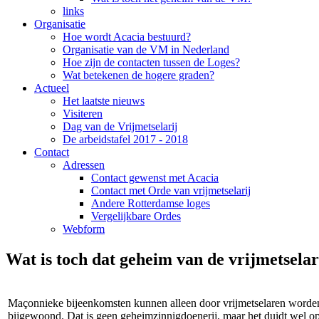
links
Organisatie
Hoe wordt Acacia bestuurd?
Organisatie van de VM in Nederland
Hoe zijn de contacten tussen de Loges?
Wat betekenen de hogere graden?
Actueel
Het laatste nieuws
Visiteren
Dag van de Vrijmetselarij
De arbeidstafel 2017 - 2018
Contact
Adressen
Contact gewenst met Acacia
Contact met Orde van vrijmetselarij
Andere Rotterdamse loges
Vergelijkbare Ordes
Webform
Wat is toch dat geheim van de vrijmetselar
Maçonnieke bijeenkomsten kunnen alleen door vrijmetselaren worde
bijgewoond. Dat is geen geheimzinnigdoenerij, maar het duidt wel o