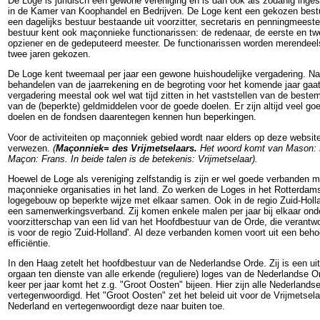
De Loge is juridisch een gewone vereniging en is dan ook als zodanig inge
in de Kamer van Koophandel en Bedrijven. De Loge kent een gekozen best
een dagelijks bestuur bestaande uit voorzitter, secretaris en penningmeeste
bestuur kent ook maçonnieke functionarissen: de redenaar, de eerste en t
opziener en de gedeputeerd meester. De functionarissen worden merendeel
twee jaren gekozen.
De Loge kent tweemaal per jaar een gewone huishoudelijke vergadering. Na
behandelen van de jaarrekening en de begroting voor het komende jaar gaat
vergadering meestal ook wel wat tijd zitten in het vaststellen van de best
van de (beperkte) geldmiddelen voor de goede doelen. Er zijn altijd veel go
doelen en de fondsen daarentegen kennen hun beperkingen.
Voor de activiteiten op maçonniek gebied wordt naar elders op deze websit
verwezen.
(
Maçonniek= des Vrijmetselaars.
Het woord komt van Mason: 
Maçon: Frans. In beide talen is de betekenis: Vrijmetselaar).
Hoewel de Loge als vereniging zelfstandig is zijn er wel goede verbanden 
maçonnieke organisaties in het land. Zo werken de Loges in het Rotterdam
logegebouw op beperkte wijze met elkaar samen. Ook in de regio Zuid-Holla
een samenwerkingsverband. Zij komen enkele malen per jaar bij elkaar ond
voorzitterschap van een lid van het Hoofdbestuur van de Orde, die verantwo
is voor de regio 'Zuid-Holland'. Al deze verbanden komen voort uit een beho
efficiëntie.
In den Haag zetelt het hoofdbestuur van de Nederlandse Orde. Zij is een ui
orgaan ten dienste van alle erkende (reguliere) loges van de Nederlandse O
keer per jaar komt het z.g. "Groot Oosten" bijeen. Hier zijn alle Nederlands
vertegenwoordigd. Het "Groot Oosten" zet het beleid uit voor de Vrijmetselar
Nederland en vertegenwoordigt deze naar buiten toe.