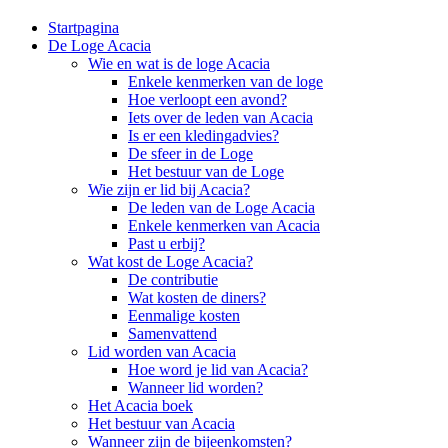
Startpagina
De Loge Acacia
Wie en wat is de loge Acacia
Enkele kenmerken van de loge
Hoe verloopt een avond?
Iets over de leden van Acacia
Is er een kledingadvies?
De sfeer in de Loge
Het bestuur van de Loge
Wie zijn er lid bij Acacia?
De leden van de Loge Acacia
Enkele kenmerken van Acacia
Past u erbij?
Wat kost de Loge Acacia?
De contributie
Wat kosten de diners?
Eenmalige kosten
Samenvattend
Lid worden van Acacia
Hoe word je lid van Acacia?
Wanneer lid worden?
Het Acacia boek
Het bestuur van Acacia
Wanneer zijn de bijeenkomsten?