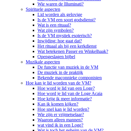
Wie waren de Illuminati?
Spirituele aspecten
Lid worden als gelovige
Is de VM een soort godsdienst?
Wat is een rituaal?
Wat zijn symbolen?
Is de VM mystiek esoterisch?
Inwijding: hoe gaat dat?
Het rituaal als bij een kerkdienst
Wat betekenen Passer en Winkelhaak?
Opengeslagen bijbel
Muzikale aspecten
De functie van muziek in de VM
De muziek in de praktijk
Bekende maçonnieke componisten
Hoe kan je lid worden van de VM?
Hoe word je lid van een Loge?
Hoe word je lid van de Loge Acaia
Hoe krijg ik meer informatie?
Kan ik komen kijken?
Hoe snel kan je lid worden?
Wie zijn er vrijmetselaar?
Waarom alleen mannen?
wat vind ik in een Loge?
Wat is toch het geheim van de VM?