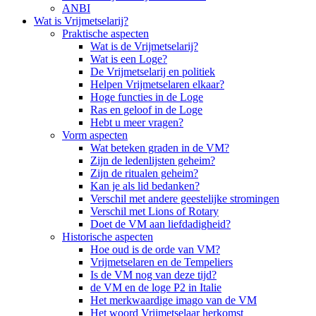
ANBI
Wat is Vrijmetselarij?
Praktische aspecten
Wat is de Vrijmetselarij?
Wat is een Loge?
De Vrijmetselarij en politiek
Helpen Vrijmetselaren elkaar?
Hoge functies in de Loge
Ras en geloof in de Loge
Hebt u meer vragen?
Vorm aspecten
Wat beteken graden in de VM?
Zijn de ledenlijsten geheim?
Zijn de ritualen geheim?
Kan je als lid bedanken?
Verschil met andere geestelijke stromingen
Verschil met Lions of Rotary
Doet de VM aan liefdadigheid?
Historische aspecten
Hoe oud is de orde van VM?
Vrijmetselaren en de Tempeliers
Is de VM nog van deze tijd?
de VM en de loge P2 in Italie
Het merkwaardige imago van de VM
Het woord Vrijmetselaar herkomst