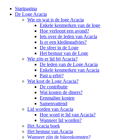
Startpagina
De Loge Acacia
Wie en wat is de loge Acacia
Enkele kenmerken van de loge
Hoe verloopt een avond?
Iets over de leden van Acacia
Is er een kledingadvies?
De sfeer in de Loge
Het bestuur van de Loge
Wie zijn er lid bij Acacia?
De leden van de Loge Acacia
Enkele kenmerken van Acacia
Past u erbij?
Wat kost de Loge Acacia?
De contributie
Wat kosten de diners?
Eenmalige kosten
Samenvattend
Lid worden van Acacia
Hoe word je lid van Acacia?
Wanneer lid worden?
Het Acacia boek
Het bestuur van Acacia
Wanneer zijn de bijeenkomsten?