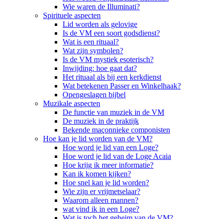
Wie waren de Illuminati?
Spirituele aspecten
Lid worden als gelovige
Is de VM een soort godsdienst?
Wat is een rituaal?
Wat zijn symbolen?
Is de VM mystiek esoterisch?
Inwijding: hoe gaat dat?
Het rituaal als bij een kerkdienst
Wat betekenen Passer en Winkelhaak?
Opengeslagen bijbel
Muzikale aspecten
De functie van muziek in de VM
De muziek in de praktijk
Bekende maçonnieke componisten
Hoe kan je lid worden van de VM?
Hoe word je lid van een Loge?
Hoe word je lid van de Loge Acaia
Hoe krijg ik meer informatie?
Kan ik komen kijken?
Hoe snel kan je lid worden?
Wie zijn er vrijmetselaar?
Waarom alleen mannen?
wat vind ik in een Loge?
Wat is toch het geheim van de VM?