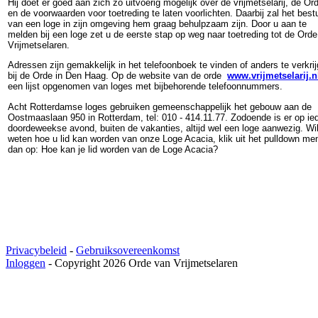
Hij doet er goed aan zich zo uitvoerig mogelijk over de vrijmetselarij, de Or
en de voorwaarden voor toetreding te laten voorlichten. Daarbij zal het best
van een loge in zijn omgeving hem graag behulpzaam zijn. Door u aan te
melden bij een loge zet u de eerste stap op weg naar toetreding tot de Ord
Vrijmetselaren.
Adressen zijn gemakkelijk in het telefoonboek te vinden of anders te verkri
bij de Orde in Den Haag. Op de website van de orde
www.vrijmetselarij.n
een lijst opgenomen van loges met bijbehorende telefoonnummers.
Acht Rotterdamse loges gebruiken gemeenschappelijk het gebouw aan de
Oostmaaslaan 950 in Rotterdam, tel: 010 - 414.11.77. Zodoende is er op ie
doordeweekse avond, buiten de vakanties, altijd wel een loge aanwezig. Wil
weten hoe u lid kan worden van onze Loge Acacia, klik uit het pulldown me
dan op: Hoe kan je lid worden van de Loge Acacia?
Privacybeleid
-
Gebruiksovereenkomst
Inloggen
-
Copyright 2026 Orde van Vrijmetselaren