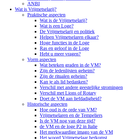
ANBI
Wat is Vrijmetselarij?
Praktische aspecten
Wat is de Vrijmetselarij?
Wat is een Loge?
De Vrijmetselarij en politiek
Helpen Vrijmetselaren elkaar?
Hoge functies in de Loge
Ras en geloof in de Loge
Hebt u meer vragen?
Vorm aspecten
Wat beteken graden in de VM?
Zijn de ledenlijsten geheim?
Zijn de ritualen geheim?
Kan je als lid bedanken?
Verschil met andere geestelijke stromingen
Verschil met Lions of Rotary
Doet de VM aan liefdadigheid?
Historische aspecten
Hoe oud is de orde van VM?
Vrijmetselaren en de Tempeliers
Is de VM nog van deze tijd?
de VM en de loge P2 in Italie
Het merkwaardige imago van de VM
Het woord Vrijmetselaar herkomst