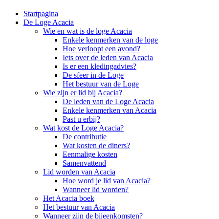
Startpagina
De Loge Acacia
Wie en wat is de loge Acacia
Enkele kenmerken van de loge
Hoe verloopt een avond?
Iets over de leden van Acacia
Is er een kledingadvies?
De sfeer in de Loge
Het bestuur van de Loge
Wie zijn er lid bij Acacia?
De leden van de Loge Acacia
Enkele kenmerken van Acacia
Past u erbij?
Wat kost de Loge Acacia?
De contributie
Wat kosten de diners?
Eenmalige kosten
Samenvattend
Lid worden van Acacia
Hoe word je lid van Acacia?
Wanneer lid worden?
Het Acacia boek
Het bestuur van Acacia
Wanneer zijn de bijeenkomsten?