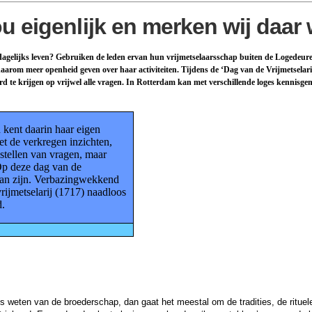
u eigenlijk en merken wij daar
gelijks leven? Gebruiken de leden ervan hun vrijmetselaarsschap buiten de Logedeuren?
daarom meer openheid geven over haar activiteiten. Tijdens de ‘Dag van de Vrijmetselari
ord te krijgen op vrijwel alle vragen. In Rotterdam kan met verschillende loges kenn
d kent daarin haar eigen
et de verkregen inzichten,
 stellen van vragen, maar
 Op deze dag van de
 kan zijn. Verbazingwekkend
rijmetselarij (1717) naadloos
d.
 iets weten van de broederschap, dan gaat het meestal om de tradities, de rit