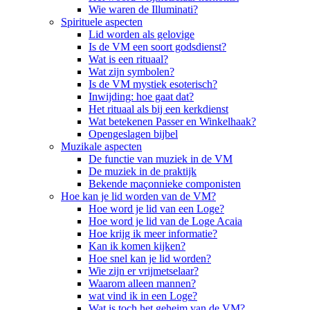
Wie waren de Illuminati?
Spirituele aspecten
Lid worden als gelovige
Is de VM een soort godsdienst?
Wat is een rituaal?
Wat zijn symbolen?
Is de VM mystiek esoterisch?
Inwijding: hoe gaat dat?
Het rituaal als bij een kerkdienst
Wat betekenen Passer en Winkelhaak?
Opengeslagen bijbel
Muzikale aspecten
De functie van muziek in de VM
De muziek in de praktijk
Bekende maçonnieke componisten
Hoe kan je lid worden van de VM?
Hoe word je lid van een Loge?
Hoe word je lid van de Loge Acaia
Hoe krijg ik meer informatie?
Kan ik komen kijken?
Hoe snel kan je lid worden?
Wie zijn er vrijmetselaar?
Waarom alleen mannen?
wat vind ik in een Loge?
Wat is toch het geheim van de VM?