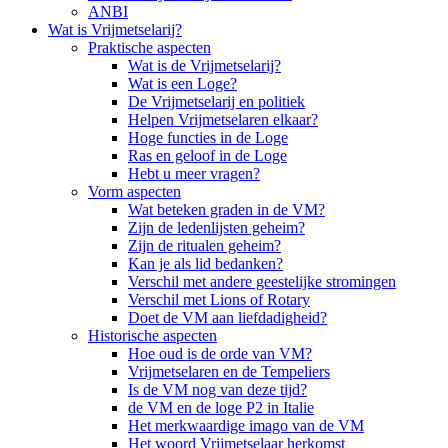
ANBI
Wat is Vrijmetselarij?
Praktische aspecten
Wat is de Vrijmetselarij?
Wat is een Loge?
De Vrijmetselarij en politiek
Helpen Vrijmetselaren elkaar?
Hoge functies in de Loge
Ras en geloof in de Loge
Hebt u meer vragen?
Vorm aspecten
Wat beteken graden in de VM?
Zijn de ledenlijsten geheim?
Zijn de ritualen geheim?
Kan je als lid bedanken?
Verschil met andere geestelijke stromingen
Verschil met Lions of Rotary
Doet de VM aan liefdadigheid?
Historische aspecten
Hoe oud is de orde van VM?
Vrijmetselaren en de Tempeliers
Is de VM nog van deze tijd?
de VM en de loge P2 in Italie
Het merkwaardige imago van de VM
Het woord Vrijmetselaar herkomst