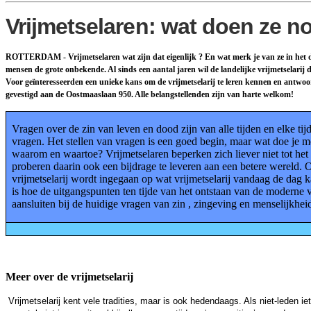
Vrijmetselaren: wat doen ze no
ROTTERDAM - Vrijmetselaren wat zijn dat eigenlijk ? En wat merk je van ze in het da
mensen de grote onbekende. Al sinds een aantal jaren wil de landelijke vrijmetselarij 
Voor geïnteresseerden een unieke kans om de vrijmetselarij te leren kennen en antwo
gevestigd aan de Oostmaaslaan 950. Alle belangstellenden zijn van harte welkom!
Vragen over de zin van leven en dood zijn van alle tijden en elke tij
vragen. Het stellen van vragen is een goed begin, maar wat doe je m
waarom en waartoe? Vrijmetselaren beperken zich liever niet tot het
proberen daarin ook een bijdrage te leveren aan een betere wereld.
vrijmetselarij wordt ingegaan op wat vrijmetselarij vandaag de dag
is hoe de uitgangspunten ten tijde van het ontstaan van de moderne v
aansluiten bij de huidige vragen van zin , zingeving en menselijkhei
Meer over de vrijmetselarij
Vrijmetselarij kent vele tradities, maar is ook hedendaags. Als niet-leden