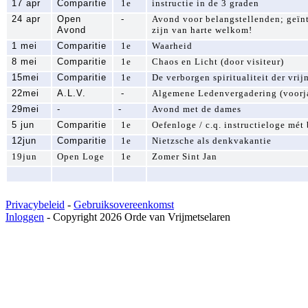
17 apr
Comparitie
1e
instructie in de 3 graden
24 apr
Open
-
Avond voor belangstellenden; geïnte
Avond
zijn van harte welkom!
1 mei
Comparitie
1e
Waarheid
8 mei
Comparitie
1e
Chaos en Licht (door visiteur)
15mei
Comparitie
1e
De verborgen spiritualiteit der vrijm
22mei
A.L.V.
-
Algemene Ledenvergadering (voorj
29mei
-
-
Avond met de dames
5 jun
Comparitie
1e
Oefenloge / c.q. instructieloge mét
12jun
Comparitie
1e
Nietzsche als denkvakantie
19jun
Open Loge
1e
Zomer Sint Jan
Privacybeleid
-
Gebruiksovereenkomst
Inloggen
-
Copyright 2026 Orde van Vrijmetselaren