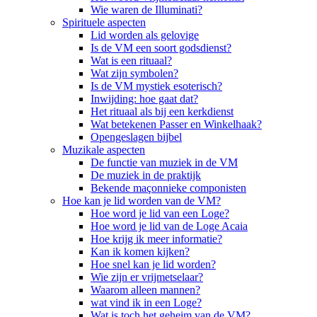
Wie waren de Illuminati?
Spirituele aspecten
Lid worden als gelovige
Is de VM een soort godsdienst?
Wat is een rituaal?
Wat zijn symbolen?
Is de VM mystiek esoterisch?
Inwijding: hoe gaat dat?
Het rituaal als bij een kerkdienst
Wat betekenen Passer en Winkelhaak?
Opengeslagen bijbel
Muzikale aspecten
De functie van muziek in de VM
De muziek in de praktijk
Bekende maçonnieke componisten
Hoe kan je lid worden van de VM?
Hoe word je lid van een Loge?
Hoe word je lid van de Loge Acaia
Hoe krijg ik meer informatie?
Kan ik komen kijken?
Hoe snel kan je lid worden?
Wie zijn er vrijmetselaar?
Waarom alleen mannen?
wat vind ik in een Loge?
Wat is toch het geheim van de VM?