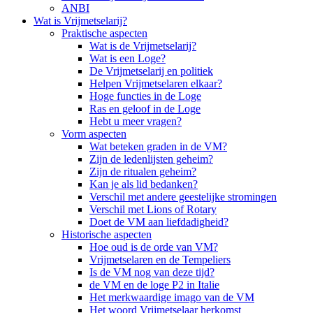
ANBI
Wat is Vrijmetselarij?
Praktische aspecten
Wat is de Vrijmetselarij?
Wat is een Loge?
De Vrijmetselarij en politiek
Helpen Vrijmetselaren elkaar?
Hoge functies in de Loge
Ras en geloof in de Loge
Hebt u meer vragen?
Vorm aspecten
Wat beteken graden in de VM?
Zijn de ledenlijsten geheim?
Zijn de ritualen geheim?
Kan je als lid bedanken?
Verschil met andere geestelijke stromingen
Verschil met Lions of Rotary
Doet de VM aan liefdadigheid?
Historische aspecten
Hoe oud is de orde van VM?
Vrijmetselaren en de Tempeliers
Is de VM nog van deze tijd?
de VM en de loge P2 in Italie
Het merkwaardige imago van de VM
Het woord Vrijmetselaar herkomst