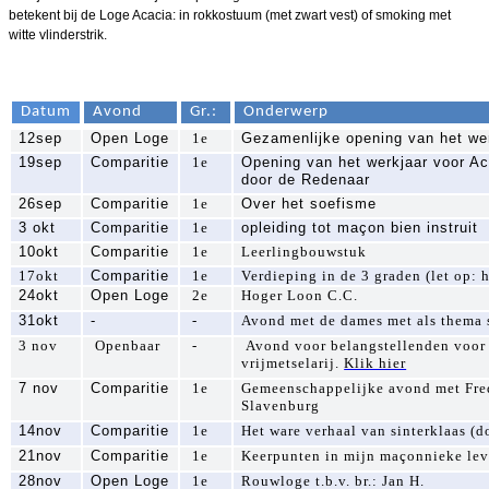
betekent bij de Loge Acacia: in rokkostuum (met zwart vest) of smoking met
witte vlinderstrik.
Datum
Avond
Gr.:
Onderwerp
12sep
Open Loge
1e
Gezamenlijke opening van het wer
19sep
Comparitie
1e
Opening van het werkjaar voor A
door de Redenaar
26sep
Comparitie
1e
Over het soefisme
3 okt
Comparitie
1e
opleiding tot maçon bien instruit
10okt
Comparitie
1e
Leerlingbouwstuk
17okt
Comparitie
1e
Verdieping in de 3 graden (let op: 
24okt
Open Loge
2e
Hoger Loon C.C.
31okt
-
-
Avond met de dames met als thema 
3 nov
Openbaar
-
Avond voor belangstellenden voor
vrijmetselarij.
Klik hier
7 nov
Comparitie
1e
Gemeenschappelijke avond met Fred
Slavenburg
14nov
Comparitie
1e
Het ware verhaal van sinterklaas (do
21nov
Comparitie
1e
Keerpunten in mijn maçonnieke leve
28nov
Open Loge
1e
Rouwloge t.b.v. br.: Jan H.