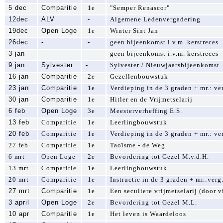
5 dec
Comparitie
1e
"Semper Renascor"
12dec
ALV
-
Algemene Ledenvergadering
19dec
Open Loge
1e
Winter Sint Jan
26dec
-
-
geen bijeenkomst i.v.m. kerstreces
3 jan
-
-
geen bijeenkomst i.v.m. kerstreces
9 jan
Sylvester
-
Sylvester / Nieuwjaarsbijeenkomst
16 jan
Comparitie
2e
Gezellenbouwstuk
23 jan
Comparitie
1e
Verdieping in de 3 graden + mr.: ve
30 jan
Comparitie
1e
Hitler en de Vrijmetselarij
6 feb
Open Loge
3e
Meesterverheffing E.S.
13 feb
Comparitie
1e
Leerlingbouwstuk
20 feb
Comparitie
1e
Verdieping in de 3 graden + mr.: ve
27 feb
Comparitie
1e
Taoïsme - de Weg
6 mrt
Open Loge
2e
Bevordering tot Gezel M.v.d.H.
13 mrt
Comparitie
1e
Leerlingbouwstuk
20 mrt
Comparitie
1e
Instructie in de 3 graden + mr.:verg
27 mrt
Comparitie
1e
Een seculiere vrijmetselarij (door v
3 april
Open Loge
2e
Bevordering tot Gezel M.L.
10 apr
Comparitie
1e
Het leven is Waardeloos