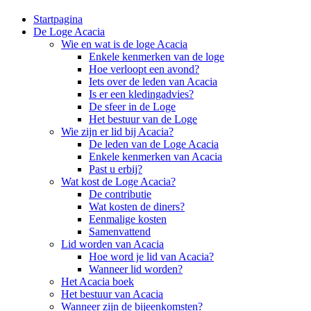
Startpagina
De Loge Acacia
Wie en wat is de loge Acacia
Enkele kenmerken van de loge
Hoe verloopt een avond?
Iets over de leden van Acacia
Is er een kledingadvies?
De sfeer in de Loge
Het bestuur van de Loge
Wie zijn er lid bij Acacia?
De leden van de Loge Acacia
Enkele kenmerken van Acacia
Past u erbij?
Wat kost de Loge Acacia?
De contributie
Wat kosten de diners?
Eenmalige kosten
Samenvattend
Lid worden van Acacia
Hoe word je lid van Acacia?
Wanneer lid worden?
Het Acacia boek
Het bestuur van Acacia
Wanneer zijn de bijeenkomsten?