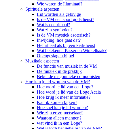
Wie waren de Illuminati?
Spirituele aspecten
Lid worden als gelovige
Is de VM een soort godsdienst?
Wat is een rituaal?
Wat zijn symbolen?
Is de VM mystiek esoterisch?
Inwijding: hoe gaat dat?
Het rituaal als bij een kerkdienst
Wat betekenen Passer en Winkelhaak?
Opengeslagen bijbel
Muzikale aspecten
De functie van muziek in de VM
De muziek in de praktijk
Bekende maçonnieke componisten
Hoe kan je lid worden van de VM?
Hoe word je lid van een Loge?
Hoe word je lid van de Loge Acaia
Hoe krijg ik meer informatie?
Kan ik komen kijken?
Hoe snel kan je lid worden?
Wie zijn er vrijmetselaar?
Waarom alleen mannen?
wat vind ik in een Loge?
Wat is toch het geheim van de VM?