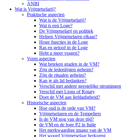
ANBI
Wat is Vrijmetselarij?
Praktische aspecten
Wat is de Vrijmetselarij?
Wat is een Loge?
De Vrijmetselarij en politiek
Helpen Vrijmetselaren elkaar?
Hoge functies in de Loge
Ras en geloof in de Loge
Hebt u meer vragen?
Vorm aspecten
Wat beteken graden in de VM?
Zijn de ledenlijsten geheim?
Zijn de ritualen geheim?
Kan je als lid bedanken?
Verschil met andere geestelijke stromingen
Verschil met Lions of Rotary
Doet de VM aan liefdadigheid?
Historische aspecten
Hoe oud is de orde van VM?
Vrijmetselaren en de Tempeliers
Is de VM nog van deze tijd?
de VM en de loge P2 in Italie
Het merkwaardige imago van de VM
Het woord Vrijmetselaar herkomst