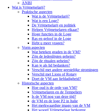
ANBI
Wat is Vrijmetselarij?
Praktische aspecten
Wat is de Vrijmetselarij?
Wat is een Loge?
De Vrijmetselarij en politiek
Helpen Vrijmetselaren elkaar?
Hoge functies in de Loge
Ras en geloof in de Loge
Hebt u meer vragen?
Vorm aspecten
Wat beteken graden in de VM?
Zijn de ledenlijsten geheim?
Zijn de ritualen geheim?
Kan je als lid bedanken?
Verschil met andere geestelijke stromingen
Verschil met Lions of Rotary
Doet de VM aan liefdadigheid?
Historische aspecten
Hoe oud is de orde van VM?
Vrijmetselaren en de Tempeliers
Is de VM nog van deze tijd?
de VM en de loge P2 in Italie
Het merkwaardige imago van de VM
Het woord Vrijmetselaar herkomst