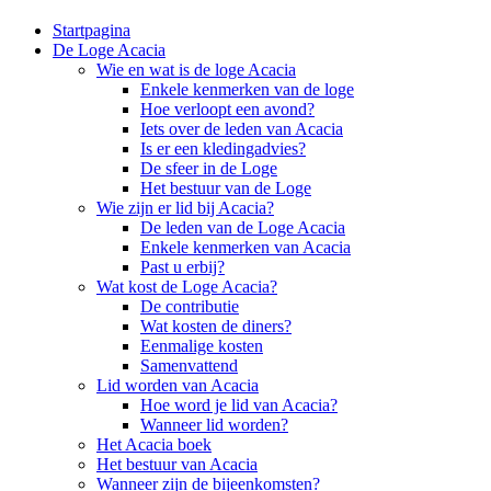
Startpagina
De Loge Acacia
Wie en wat is de loge Acacia
Enkele kenmerken van de loge
Hoe verloopt een avond?
Iets over de leden van Acacia
Is er een kledingadvies?
De sfeer in de Loge
Het bestuur van de Loge
Wie zijn er lid bij Acacia?
De leden van de Loge Acacia
Enkele kenmerken van Acacia
Past u erbij?
Wat kost de Loge Acacia?
De contributie
Wat kosten de diners?
Eenmalige kosten
Samenvattend
Lid worden van Acacia
Hoe word je lid van Acacia?
Wanneer lid worden?
Het Acacia boek
Het bestuur van Acacia
Wanneer zijn de bijeenkomsten?