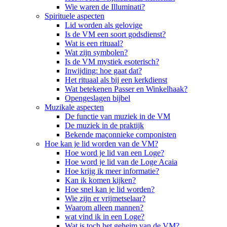
Wie waren de Illuminati?
Spirituele aspecten
Lid worden als gelovige
Is de VM een soort godsdienst?
Wat is een rituaal?
Wat zijn symbolen?
Is de VM mystiek esoterisch?
Inwijding: hoe gaat dat?
Het rituaal als bij een kerkdienst
Wat betekenen Passer en Winkelhaak?
Opengeslagen bijbel
Muzikale aspecten
De functie van muziek in de VM
De muziek in de praktijk
Bekende maçonnieke componisten
Hoe kan je lid worden van de VM?
Hoe word je lid van een Loge?
Hoe word je lid van de Loge Acaia
Hoe krijg ik meer informatie?
Kan ik komen kijken?
Hoe snel kan je lid worden?
Wie zijn er vrijmetselaar?
Waarom alleen mannen?
wat vind ik in een Loge?
Wat is toch het geheim van de VM?