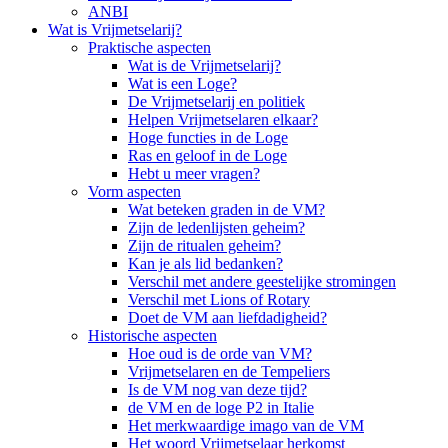
ANBI
Wat is Vrijmetselarij?
Praktische aspecten
Wat is de Vrijmetselarij?
Wat is een Loge?
De Vrijmetselarij en politiek
Helpen Vrijmetselaren elkaar?
Hoge functies in de Loge
Ras en geloof in de Loge
Hebt u meer vragen?
Vorm aspecten
Wat beteken graden in de VM?
Zijn de ledenlijsten geheim?
Zijn de ritualen geheim?
Kan je als lid bedanken?
Verschil met andere geestelijke stromingen
Verschil met Lions of Rotary
Doet de VM aan liefdadigheid?
Historische aspecten
Hoe oud is de orde van VM?
Vrijmetselaren en de Tempeliers
Is de VM nog van deze tijd?
de VM en de loge P2 in Italie
Het merkwaardige imago van de VM
Het woord Vrijmetselaar herkomst