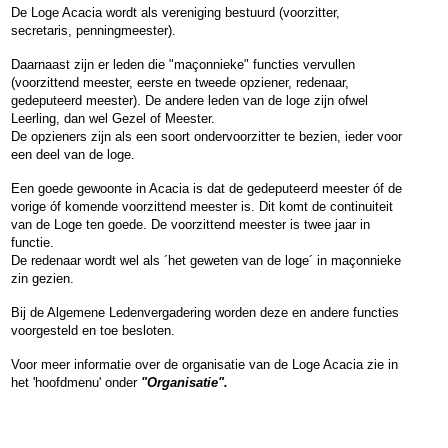
De Loge Acacia wordt als vereniging bestuurd (voorzitter,
secretaris, penningmeester).
Daarnaast zijn er leden die "maçonnieke" functies vervullen
(voorzittend meester, eerste en tweede opziener, redenaar,
gedeputeerd meester). De andere leden van de loge zijn ofwel
Leerling, dan wel Gezel of Meester.
De opzieners zijn als een soort ondervoorzitter te bezien, ieder voor
een deel van de loge.
Een goede gewoonte in Acacia is dat de gedeputeerd meester óf de
vorige óf komende voorzittend meester is. Dit komt de continuiteit
van de Loge ten goede. De voorzittend meester is twee jaar in
functie.
De redenaar wordt wel als ´het geweten van de loge´ in maçonnieke
zin gezien.
Bij de Algemene Ledenvergadering worden deze en andere functies
voorgesteld en toe besloten.
Voor meer informatie over de organisatie van de Loge Acacia zie in
het 'hoofdmenu' onder
"Organisatie".