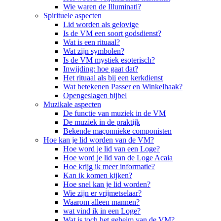
Wie waren de Illuminati?
Spirituele aspecten
Lid worden als gelovige
Is de VM een soort godsdienst?
Wat is een rituaal?
Wat zijn symbolen?
Is de VM mystiek esoterisch?
Inwijding: hoe gaat dat?
Het rituaal als bij een kerkdienst
Wat betekenen Passer en Winkelhaak?
Opengeslagen bijbel
Muzikale aspecten
De functie van muziek in de VM
De muziek in de praktijk
Bekende maçonnieke componisten
Hoe kan je lid worden van de VM?
Hoe word je lid van een Loge?
Hoe word je lid van de Loge Acaia
Hoe krijg ik meer informatie?
Kan ik komen kijken?
Hoe snel kan je lid worden?
Wie zijn er vrijmetselaar?
Waarom alleen mannen?
wat vind ik in een Loge?
Wat is toch het geheim van de VM?