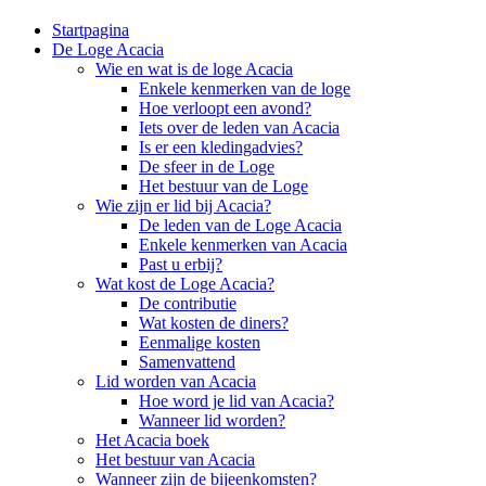
Startpagina
De Loge Acacia
Wie en wat is de loge Acacia
Enkele kenmerken van de loge
Hoe verloopt een avond?
Iets over de leden van Acacia
Is er een kledingadvies?
De sfeer in de Loge
Het bestuur van de Loge
Wie zijn er lid bij Acacia?
De leden van de Loge Acacia
Enkele kenmerken van Acacia
Past u erbij?
Wat kost de Loge Acacia?
De contributie
Wat kosten de diners?
Eenmalige kosten
Samenvattend
Lid worden van Acacia
Hoe word je lid van Acacia?
Wanneer lid worden?
Het Acacia boek
Het bestuur van Acacia
Wanneer zijn de bijeenkomsten?