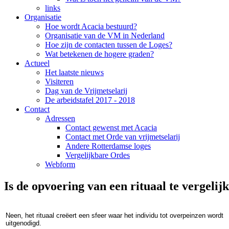
links
Organisatie
Hoe wordt Acacia bestuurd?
Organisatie van de VM in Nederland
Hoe zijn de contacten tussen de Loges?
Wat betekenen de hogere graden?
Actueel
Het laatste nieuws
Visiteren
Dag van de Vrijmetselarij
De arbeidstafel 2017 - 2018
Contact
Adressen
Contact gewenst met Acacia
Contact met Orde van vrijmetselarij
Andere Rotterdamse loges
Vergelijkbare Ordes
Webform
Is de opvoering van een rituaal te vergeli
Neen, het rituaal creëert een sfeer waar het individu tot overpeinzen wordt
uitgenodigd.