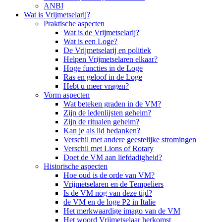
ANBI
Wat is Vrijmetselarij?
Praktische aspecten
Wat is de Vrijmetselarij?
Wat is een Loge?
De Vrijmetselarij en politiek
Helpen Vrijmetselaren elkaar?
Hoge functies in de Loge
Ras en geloof in de Loge
Hebt u meer vragen?
Vorm aspecten
Wat beteken graden in de VM?
Zijn de ledenlijsten geheim?
Zijn de ritualen geheim?
Kan je als lid bedanken?
Verschil met andere geestelijke stromingen
Verschil met Lions of Rotary
Doet de VM aan liefdadigheid?
Historische aspecten
Hoe oud is de orde van VM?
Vrijmetselaren en de Tempeliers
Is de VM nog van deze tijd?
de VM en de loge P2 in Italie
Het merkwaardige imago van de VM
Het woord Vrijmetselaar herkomst