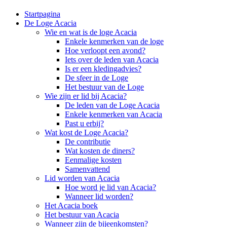
Startpagina
De Loge Acacia
Wie en wat is de loge Acacia
Enkele kenmerken van de loge
Hoe verloopt een avond?
Iets over de leden van Acacia
Is er een kledingadvies?
De sfeer in de Loge
Het bestuur van de Loge
Wie zijn er lid bij Acacia?
De leden van de Loge Acacia
Enkele kenmerken van Acacia
Past u erbij?
Wat kost de Loge Acacia?
De contributie
Wat kosten de diners?
Eenmalige kosten
Samenvattend
Lid worden van Acacia
Hoe word je lid van Acacia?
Wanneer lid worden?
Het Acacia boek
Het bestuur van Acacia
Wanneer zijn de bijeenkomsten?