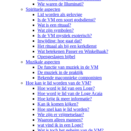
Wie waren de Illuminati?
Spirituele aspecten
Lid worden als gelovige
Is de VM een soort godsdienst?
Wat is een rituaal?
Wat zijn symbolen?
Is de VM mystiek esoterisch?
Inwijding: hoe gaat dat?
Het rituaal als bij een kerkdienst
Wat betekenen Passer en Winkelhaak?
Opengeslagen bijbel
Muzikale aspecten
De functie van muziek in de VM
De muziek in de praktijk
Bekende maçonnieke componisten
Hoe kan je lid worden van de VM?
Hoe word je lid van een Loge?
Hoe word je lid van de Loge Acaia
Hoe krijg ik meer informatie?
Kan ik komen kijken?
Hoe snel kan je lid worden?
Wie zijn er vrijmetselaar?
Waarom alleen mannen?
wat vind ik in een Loge?
Wat is toch het geheim van de VM?