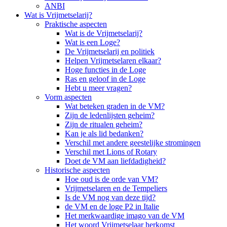
ANBI
Wat is Vrijmetselarij?
Praktische aspecten
Wat is de Vrijmetselarij?
Wat is een Loge?
De Vrijmetselarij en politiek
Helpen Vrijmetselaren elkaar?
Hoge functies in de Loge
Ras en geloof in de Loge
Hebt u meer vragen?
Vorm aspecten
Wat beteken graden in de VM?
Zijn de ledenlijsten geheim?
Zijn de ritualen geheim?
Kan je als lid bedanken?
Verschil met andere geestelijke stromingen
Verschil met Lions of Rotary
Doet de VM aan liefdadigheid?
Historische aspecten
Hoe oud is de orde van VM?
Vrijmetselaren en de Tempeliers
Is de VM nog van deze tijd?
de VM en de loge P2 in Italie
Het merkwaardige imago van de VM
Het woord Vrijmetselaar herkomst