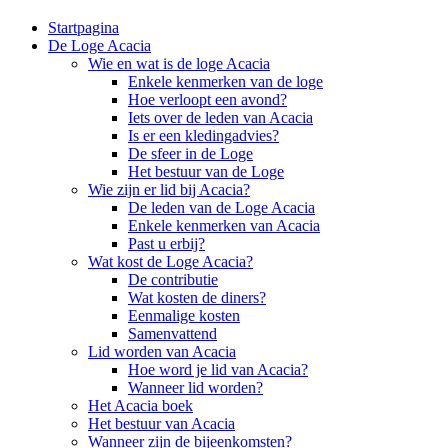
Startpagina
De Loge Acacia
Wie en wat is de loge Acacia
Enkele kenmerken van de loge
Hoe verloopt een avond?
Iets over de leden van Acacia
Is er een kledingadvies?
De sfeer in de Loge
Het bestuur van de Loge
Wie zijn er lid bij Acacia?
De leden van de Loge Acacia
Enkele kenmerken van Acacia
Past u erbij?
Wat kost de Loge Acacia?
De contributie
Wat kosten de diners?
Eenmalige kosten
Samenvattend
Lid worden van Acacia
Hoe word je lid van Acacia?
Wanneer lid worden?
Het Acacia boek
Het bestuur van Acacia
Wanneer zijn de bijeenkomsten?