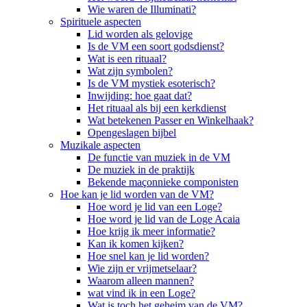
Wie waren de Illuminati?
Spirituele aspecten
Lid worden als gelovige
Is de VM een soort godsdienst?
Wat is een rituaal?
Wat zijn symbolen?
Is de VM mystiek esoterisch?
Inwijding: hoe gaat dat?
Het rituaal als bij een kerkdienst
Wat betekenen Passer en Winkelhaak?
Opengeslagen bijbel
Muzikale aspecten
De functie van muziek in de VM
De muziek in de praktijk
Bekende maçonnieke componisten
Hoe kan je lid worden van de VM?
Hoe word je lid van een Loge?
Hoe word je lid van de Loge Acaia
Hoe krijg ik meer informatie?
Kan ik komen kijken?
Hoe snel kan je lid worden?
Wie zijn er vrijmetselaar?
Waarom alleen mannen?
wat vind ik in een Loge?
Wat is toch het geheim van de VM?