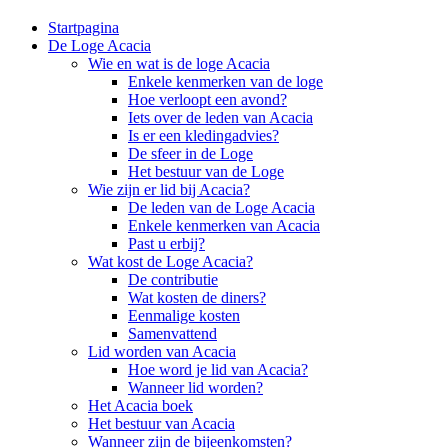
Startpagina
De Loge Acacia
Wie en wat is de loge Acacia
Enkele kenmerken van de loge
Hoe verloopt een avond?
Iets over de leden van Acacia
Is er een kledingadvies?
De sfeer in de Loge
Het bestuur van de Loge
Wie zijn er lid bij Acacia?
De leden van de Loge Acacia
Enkele kenmerken van Acacia
Past u erbij?
Wat kost de Loge Acacia?
De contributie
Wat kosten de diners?
Eenmalige kosten
Samenvattend
Lid worden van Acacia
Hoe word je lid van Acacia?
Wanneer lid worden?
Het Acacia boek
Het bestuur van Acacia
Wanneer zijn de bijeenkomsten?