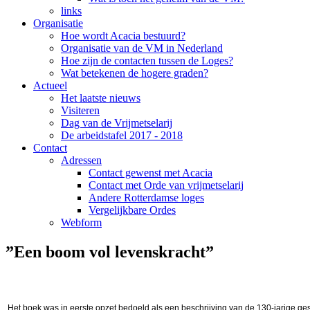
links
Organisatie
Hoe wordt Acacia bestuurd?
Organisatie van de VM in Nederland
Hoe zijn de contacten tussen de Loges?
Wat betekenen de hogere graden?
Actueel
Het laatste nieuws
Visiteren
Dag van de Vrijmetselarij
De arbeidstafel 2017 - 2018
Contact
Adressen
Contact gewenst met Acacia
Contact met Orde van vrijmetselarij
Andere Rotterdamse loges
Vergelijkbare Ordes
Webform
”Een boom vol levenskracht”
Het boek was in eerste opzet bedoeld als een beschrijving van de 130-jarige ge