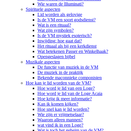
Wie waren de Illuminati?
Spirituele aspecten
Lid worden als gelovige
Is de VM een soort godsdienst?
Wat is een rituaal?
Wat zijn symbolen?
Is de VM mystiek esoterisch?
Inwijding: hoe gaat dat?
Het rituaal als bij een kerkdienst
Wat betekenen Passer en Winkelhaak?
Opengeslagen bijbel
Muzikale aspecten
De functie van muziek in de VM
De muziek in de praktijk
Bekende maçonnieke componisten
Hoe kan je lid worden van de VM?
Hoe word je lid van een Loge?
Hoe word je lid van de Loge Acaia
Hoe krijg ik meer informatie?
Kan ik komen kijken?
Hoe snel kan je lid worden?
Wie zijn er vrijmetselaar?
Waarom alleen mannen?
wat vind ik in een Loge?
Wat is toch het geheim van de VM?