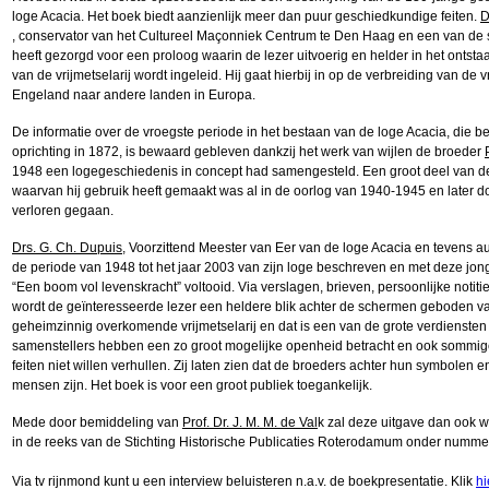
loge Acacia. Het boek biedt aanzienlijk meer dan puur geschiedkundige feiten.
D
, conservator van het Cultureel Maçonniek Centrum te Den Haag en een van de 
heeft gezorgd voor een proloog waarin de lezer uitvoerig en helder in het ontsta
van de vrijmetselarij wordt ingeleid. Hij gaat hierbij in op de verbreiding van de vr
Engeland naar andere landen in Europa.
De informatie over de vroegste periode in het bestaan van de loge Acacia, die be
oprichting in 1872, is bewaard gebleven dankzij het werk van wijlen de broeder
1948 een logegeschiedenis in concept had samengesteld. Een groot deel van 
waarvan hij gebruik heeft gemaakt was al in de oorlog van 1940-1945 en later 
verloren gegaan.
Drs. G. Ch. Dupuis
, Voorzittend Meester van Eer van de loge Acacia en tevens aut
de periode van 1948 tot het jaar 2003 van zijn loge beschreven en met deze jon
“Een boom vol levenskracht” voltooid. Via verslagen, brieven, persoonlijke notit
wordt de geïnteresseerde lezer een heldere blik achter de schermen geboden v
geheimzinnig overkomende vrijmetselarij en dat is een van de grote verdiensten
samenstellers hebben een zo groot mogelijke openheid betracht en ook sommig
feiten niet willen verhullen. Zij laten zien dat de broeders achter hun symbolen 
mensen zijn. Het boek is voor een groot publiek toegankelijk.
Mede door bemiddeling van
Prof. Dr. J. M. M. de Val
k zal deze uitgave dan ook
in de reeks van de Stichting Historische Publicaties Roterodamum onder numme
Via tv rijnmond kunt u een interview beluisteren n.a.v. de boekpresentatie. Klik
hi