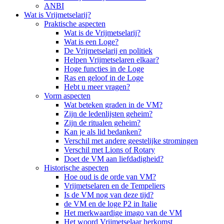
ANBI
Wat is Vrijmetselarij?
Praktische aspecten
Wat is de Vrijmetselarij?
Wat is een Loge?
De Vrijmetselarij en politiek
Helpen Vrijmetselaren elkaar?
Hoge functies in de Loge
Ras en geloof in de Loge
Hebt u meer vragen?
Vorm aspecten
Wat beteken graden in de VM?
Zijn de ledenlijsten geheim?
Zijn de ritualen geheim?
Kan je als lid bedanken?
Verschil met andere geestelijke stromingen
Verschil met Lions of Rotary
Doet de VM aan liefdadigheid?
Historische aspecten
Hoe oud is de orde van VM?
Vrijmetselaren en de Tempeliers
Is de VM nog van deze tijd?
de VM en de loge P2 in Italie
Het merkwaardige imago van de VM
Het woord Vrijmetselaar herkomst