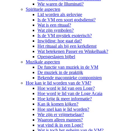
Wie waren de Illuminati?
Spirituele aspecten
Lid worden als gelovige
Is de VM een soort godsdienst?
Wat is een rituaal?
Wat zijn symbolen?
Is de VM mystiek esoterisch?
Inwijding: hoe gaat dat?
Het rituaal als bij een kerkdienst
Wat betekenen Passer en Winkelhaak?
Opengeslagen bijbel
Muzikale aspecten
De functie van muziek in de VM
De muziek in de praktijk
Bekende maçonnieke componisten
Hoe kan je lid worden van de VM?
Hoe word je lid van een Loge?
Hoe word je lid van de Loge Acaia
Hoe krijg ik meer informatie?
Kan ik komen kijken?
Hoe snel kan je lid worden?
Wie zijn er vrijmetselaar?
Waarom alleen mannen?
wat vind ik in een Loge?
Wat is toch het geheim van de VM?