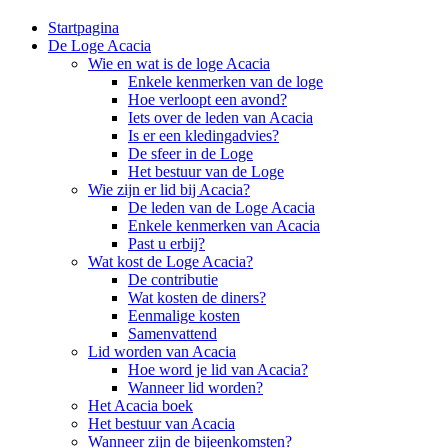
Startpagina
De Loge Acacia
Wie en wat is de loge Acacia
Enkele kenmerken van de loge
Hoe verloopt een avond?
Iets over de leden van Acacia
Is er een kledingadvies?
De sfeer in de Loge
Het bestuur van de Loge
Wie zijn er lid bij Acacia?
De leden van de Loge Acacia
Enkele kenmerken van Acacia
Past u erbij?
Wat kost de Loge Acacia?
De contributie
Wat kosten de diners?
Eenmalige kosten
Samenvattend
Lid worden van Acacia
Hoe word je lid van Acacia?
Wanneer lid worden?
Het Acacia boek
Het bestuur van Acacia
Wanneer zijn de bijeenkomsten?