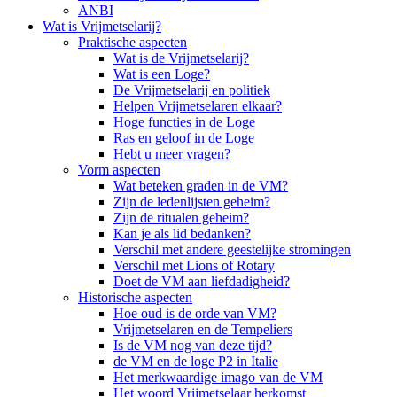
ANBI
Wat is Vrijmetselarij?
Praktische aspecten
Wat is de Vrijmetselarij?
Wat is een Loge?
De Vrijmetselarij en politiek
Helpen Vrijmetselaren elkaar?
Hoge functies in de Loge
Ras en geloof in de Loge
Hebt u meer vragen?
Vorm aspecten
Wat beteken graden in de VM?
Zijn de ledenlijsten geheim?
Zijn de ritualen geheim?
Kan je als lid bedanken?
Verschil met andere geestelijke stromingen
Verschil met Lions of Rotary
Doet de VM aan liefdadigheid?
Historische aspecten
Hoe oud is de orde van VM?
Vrijmetselaren en de Tempeliers
Is de VM nog van deze tijd?
de VM en de loge P2 in Italie
Het merkwaardige imago van de VM
Het woord Vrijmetselaar herkomst